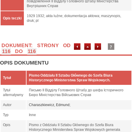
повідомлення ІІ Відділу Головного Штабу Міністерства
Внутрішних Справ
1929 1932; akta luźne; dokumentacja aktowa; maszynopis,
Opis teczki
druk; pl
DOKUMENT: STRONY OD
116
DO
116
OPIS DOKUMENTU
Pismo Oddziału II Sztabu Głównego do Szefa Biura
Tytuł
Historycznego Ministerstwa Spraw Wojskowych.
Tytuł
Письмо ІІ Відділу Головного Штабу до шефа Історичного
alternatywny
Бюро Міністерства Військових Справ
Autor
Charaszkiewicz, Edmund
;
Typ
Inne
Opis
Pismo z Oddziału II Sztabu Głównego do Szefa Biura
Historycznego Ministerstwa Spraw Wojskowych generała