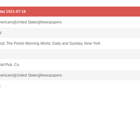
iat 1921-07-16
mericans||United States||Newspapers
al
at, The Polish Morning World, Daily and Sunday, New York
iat Pub. Co.
mericans||United States||Newspapers
k