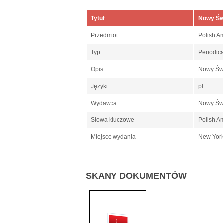
Tytuł
Nowy Św
Przedmiot
Polish A
Typ
Periodic
Opis
Nowy Świ
Języki
pl
Wydawca
Nowy Św
Słowa kluczowe
Polish A
Miejsce wydania
New Yor
SKANY DOKUMENTÓW