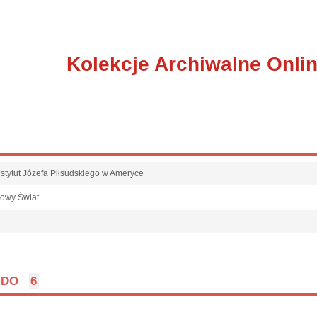
Kolekcje Archiwalne Onli
nstytut Józefa Piłsudskiego w Ameryce
owy Świat
l
DO
6