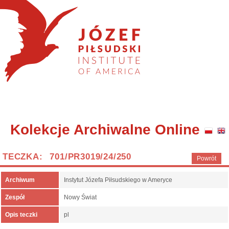
Kolekcje Archiwalne Online
TECZKA: 701/PR3019/24/250
Powrót
Archiwum
Instytut Józefa Piłsudskiego w Ameryce
Zespół
Nowy Świat
Opis teczki
pl