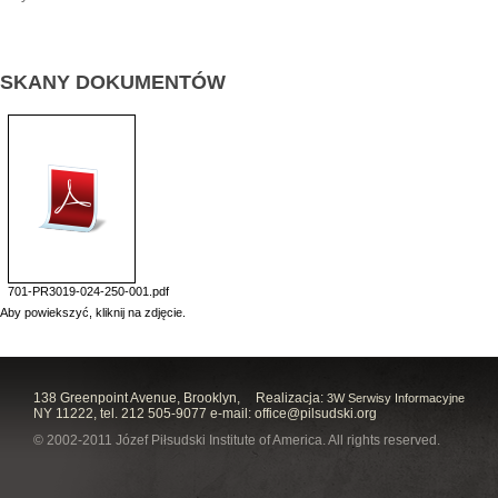
SKANY DOKUMENTÓW
701-PR3019-024-250-001.pdf
Aby powiekszyć, kliknij na zdjęcie.
138 Greenpoint Avenue, Brooklyn,
Realizacja:
3W Serwisy Informacyjne
NY 11222, tel. 212 505-9077 e-mail:
office@pilsudski.org
© 2002-2011 Józef Piłsudski Institute of America. All rights reserved.