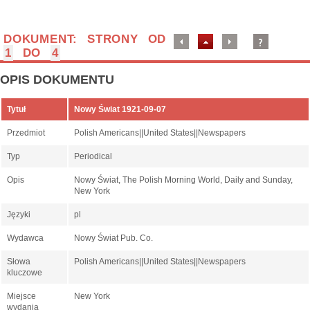
DOKUMENT: STRONY OD
1
DO
4
OPIS DOKUMENTU
Tytuł
Nowy Świat 1921-09-07
Przedmiot
Polish Americans||United States||Newspapers
Typ
Periodical
Opis
Nowy Świat, The Polish Morning World, Daily and Sunday,
New York
Języki
pl
Wydawca
Nowy Świat Pub. Co.
Słowa
Polish Americans||United States||Newspapers
kluczowe
Miejsce
New York
wydania