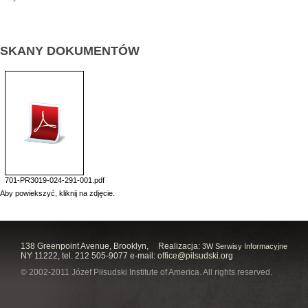
SKANY DOKUMENTÓW
701-PR3019-024-291-001.pdf
Aby powiekszyć, kliknij na zdjęcie.
138 Greenpoint Avenue, Brooklyn,
Realizacja:
3W Serwisy Informacyjne
NY 11222, tel. 212 505-9077 e-mail:
office@pilsudski.org
© 2002-2011 Józef Piłsudski Institute of America. All rights reserved.