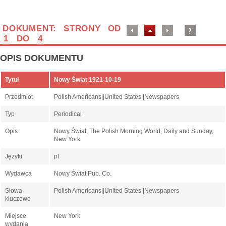
DOKUMENT: STRONY OD
1
DO
4
OPIS DOKUMENTU
Tytuł
Nowy Świat 1921-10-19
Przedmiot
Polish Americans||United States||Newspapers
Typ
Periodical
Opis
Nowy Świat, The Polish Morning World, Daily and Sunday,
New York
Języki
pl
Wydawca
Nowy Świat Pub. Co.
Słowa
Polish Americans||United States||Newspapers
kluczowe
Miejsce
New York
wydania