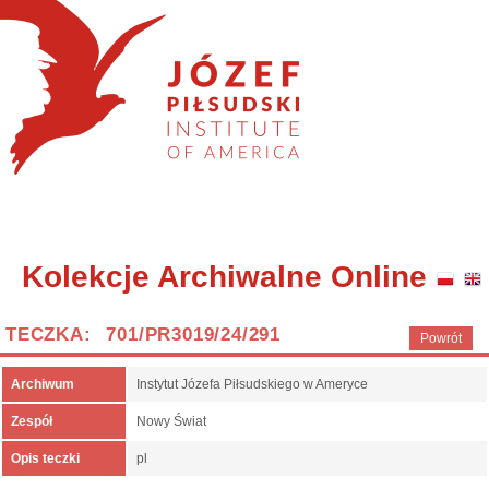
Kolekcje Archiwalne Online
TECZKA: 701/PR3019/24/291
Powrót
Archiwum
Instytut Józefa Piłsudskiego w Ameryce
Zespół
Nowy Świat
Opis teczki
pl