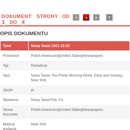
DOKUMENT: STRONY OD
1
DO
4
OPIS DOKUMENTU
Tytuł
Nowy Świat 1921-10-20
Przedmiot
Polish Americans||United States||Newspapers
Typ
Periodical
Opis
Nowy Świat, The Polish Morning World, Daily and Sunday,
New York
Języki
pl
Wydawca
Nowy Świat Pub. Co.
Słowa
Polish Americans||United States||Newspapers
kluczowe
Miejsce
New York
wydania