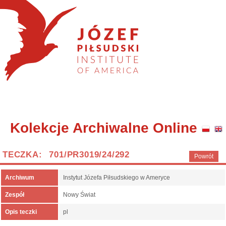
Kolekcje Archiwalne Online
TECZKA: 701/PR3019/24/292
Powrót
Archiwum
Instytut Józefa Piłsudskiego w Ameryce
Zespół
Nowy Świat
Opis teczki
pl