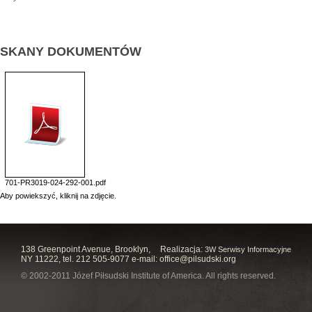
SKANY DOKUMENTÓW
701-PR3019-024-292-001.pdf
Aby powiekszyć, kliknij na zdjęcie.
138 Greenpoint Avenue, Brooklyn,
Realizacja:
3W Serwisy Informacyjne
NY 11222, tel. 212 505-9077 e-mail:
office@pilsudski.org
© 2002-2011 Józef Piłsudski Institute of America. All rights reserved.