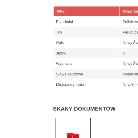
Tytuł
Nowy Św
Przedmiot
Polish A
Typ
Periodic
Opis
Nowy Świ
Języki
pl
Wydawca
Nowy Św
Słowa kluczowe
Polish A
Miejsce wydania
New Yor
SKANY DOKUMENTÓW