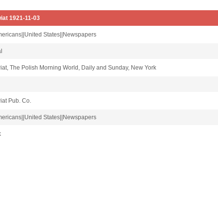
iat 1921-11-03
mericans||United States||Newspapers
al
at, The Polish Morning World, Daily and Sunday, New York
iat Pub. Co.
mericans||United States||Newspapers
k