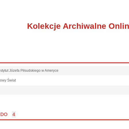
Kolekcje Archiwalne Onli
nstytut Józefa Piłsudskiego w Ameryce
owy Świat
l
DO
4