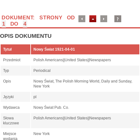
DOKUMENT: STRONY OD
1
DO
4
OPIS DOKUMENTU
Tytuł
Nowy Świat 1921-04-01
Przedmiot
Polish Americans||United States||Newspapers
Typ
Periodical
Opis
Nowy Świat, The Polish Morning World, Daily and Sunday,
New York
Języki
pl
Wydawca
Nowy Świat Pub. Co.
Słowa
Polish Americans||United States||Newspapers
kluczowe
Miejsce
New York
wydania