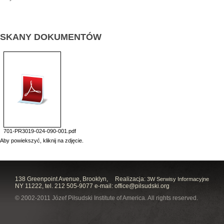
SKANY DOKUMENTÓW
701-PR3019-024-090-001.pdf
Aby powiekszyć, kliknij na zdjęcie.
138 Greenpoint Avenue, Brooklyn,
Realizacja:
3W Serwisy Informacyjne
NY 11222, tel. 212 505-9077 e-mail:
office@pilsudski.org
© 2002-2011 Józef Piłsudski Institute of America. All rights reserved.