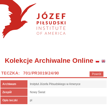
Kolekcje Archiwalne Online
TECZKA: 701/PR3019/24/90
Powrót
Archiwum
Instytut Józefa Piłsudskiego w Ameryce
Zespół
Nowy Świat
Opis teczki
pl