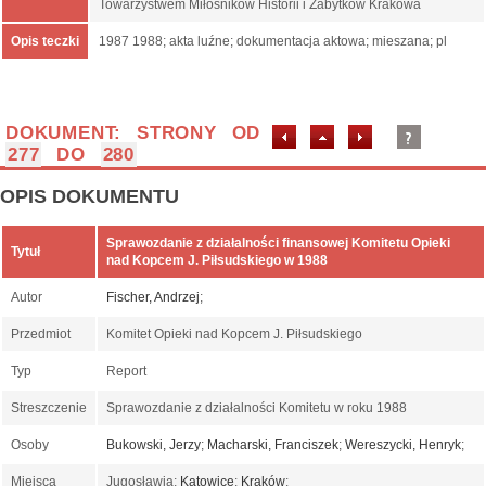
Towarzystwem Miłośników Historii i Zabytków Krakowa
Opis teczki
1987 1988; akta luźne; dokumentacja aktowa; mieszana; pl
DOKUMENT: STRONY OD
277
DO
280
OPIS DOKUMENTU
Sprawozdanie z działalności finansowej Komitetu Opieki
Tytuł
nad Kopcem J. Piłsudskiego w 1988
Autor
Fischer, Andrzej
;
Przedmiot
Komitet Opieki nad Kopcem J. Piłsudskiego
Typ
Report
Streszczenie
Sprawozdanie z działalności Komitetu w roku 1988
Osoby
Bukowski, Jerzy
;
Macharski, Franciszek
;
Wereszycki, Henryk
;
Miejsca
Jugosławia;
Katowice
;
Kraków
;