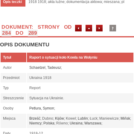
Opis teczki
1918 1918; akta luźne; dokumentacja aktowa; mieszana; pl
DOKUMENT: STRONY OD
284
DO
289
OPIS DOKUMENTU
Tytuł
Raport o sytuacji koło Kowla na Wołyniu
Autor
Schaetzel, Tadeusz
;
Przedmiot
Ukraina 1918
Typ
Report
Streszczenie
Sytuacja na Ukrainie.
Osoby
Petlura, Symon
;
Miejsca
Brześć
; Dubno;
Kijów
; Kowel;
Lublin
; Łuck; Maniewicze;
Mińsk
;
Niemcy
;
Polska
; Równo;
Ukraina
;
Warszawa
;
Daty
1918-12