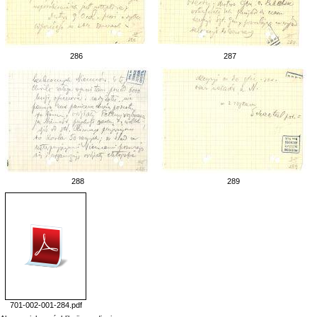
286
287
288
289
701-002-001-284.pdf