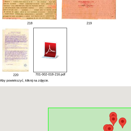
218
219
701-002-018-216.pdf
220
Aby powiekszyć, kliknij na zdjęcie.