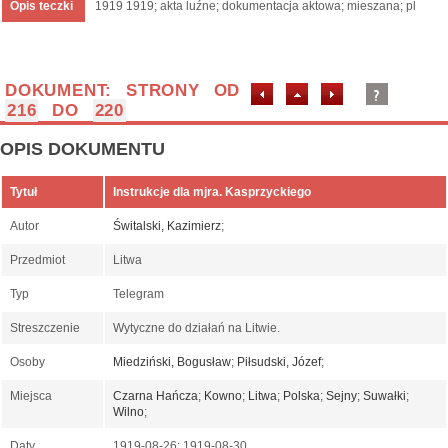
Opis teczki
1919 1919; akta luźne; dokumentacja aktowa; mieszana; pl
DOKUMENT: STRONY OD
216
DO
220
OPIS DOKUMENTU
Tytuł
Instrukcje dla mjra. Kasprzyckiego
Autor
Świtalski, Kazimierz
;
Przedmiot
Litwa
Typ
Telegram
Streszczenie
Wytyczne do działań na Litwie.
Osoby
Miedziński, Bogusław
;
Piłsudski, Józef
;
Miejsca
Czarna Hańcza
;
Kowno
;
Litwa
;
Polska
;
Sejny
;
Suwałki
;
Wilno
;
Daty
1919-08-26; 1919-08-30