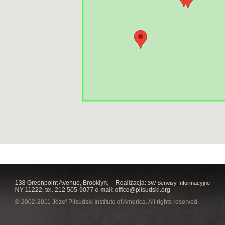
138 Greenpoint Avenue, Brooklyn,
Realizacja:
3W Serwisy Informacyjne
NY 11222, tel. 212 505-9077 e-mail:
office@pilsudski.org
© 2002-2011 Józef Piłsudski Institute of America. All rights reserved.