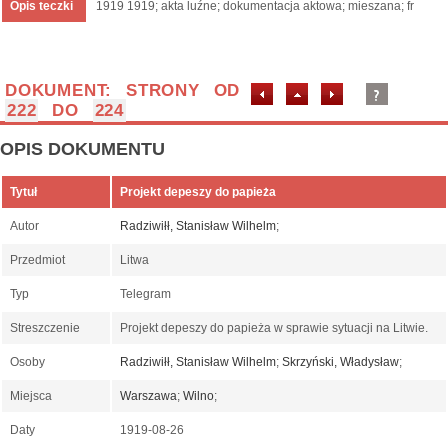
Opis teczki
1919 1919; akta luźne; dokumentacja aktowa; mieszana; fr
DOKUMENT: STRONY OD
222
DO
224
OPIS DOKUMENTU
Tytuł
Projekt depeszy do papieża
Autor
Radziwiłł, Stanisław Wilhelm
;
Przedmiot
Litwa
Typ
Telegram
Streszczenie
Projekt depeszy do papieża w sprawie sytuacji na Litwie.
Osoby
Radziwiłł, Stanisław Wilhelm
;
Skrzyński, Władysław
;
Miejsca
Warszawa
;
Wilno
;
Daty
1919-08-26