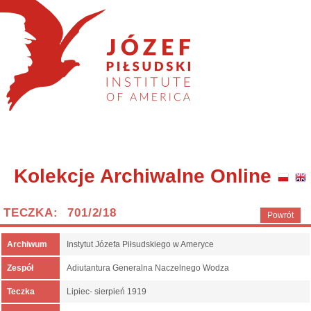
Kolekcje Archiwalne Online
TECZKA: 701/2/18
Powrót
Archiwum
Instytut Józefa Piłsudskiego w Ameryce
Zespół
Adiutantura Generalna Naczelnego Wodza
Teczka
Lipiec- sierpień 1919