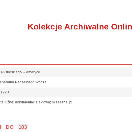
Kolekcje Archiwalne Onli
fa Piłsudskiego w Ameryce
Generalna Naczelnego Wodza
c 1920
ta luźne; dokumentacja aktowa; mieszana; pl
3
DO
183