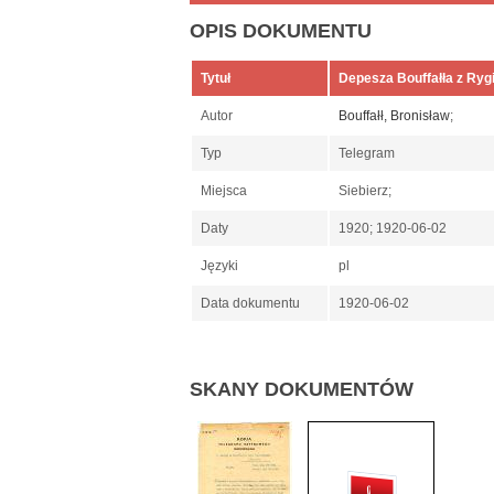
OPIS DOKUMENTU
Tytuł
Depesza Bouffałła z Rygi
Autor
Bouffałł, Bronisław
;
Typ
Telegram
Miejsca
Siebierz;
Daty
1920; 1920-06-02
Języki
pl
Data dokumentu
1920-06-02
SKANY DOKUMENTÓW