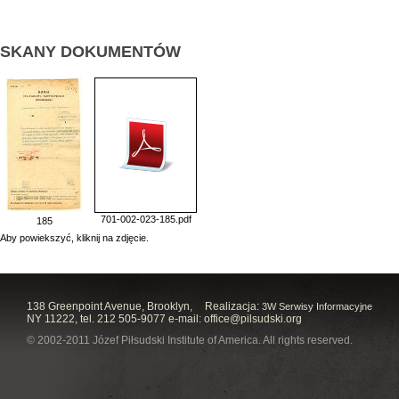
SKANY DOKUMENTÓW
701-002-023-185.pdf
185
Aby powiekszyć, kliknij na zdjęcie.
138 Greenpoint Avenue, Brooklyn,
Realizacja:
3W Serwisy Informacyjne
NY 11222, tel. 212 505-9077 e-mail:
office@pilsudski.org
© 2002-2011 Józef Piłsudski Institute of America. All rights reserved.