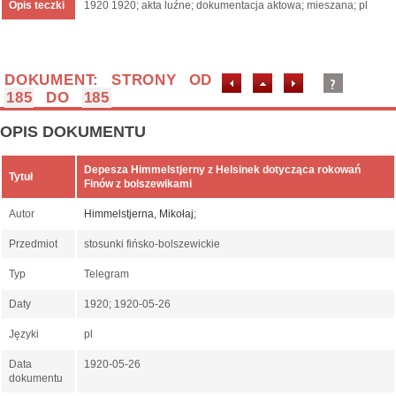
Opis teczki
1920 1920; akta luźne; dokumentacja aktowa; mieszana; pl
DOKUMENT: STRONY OD
185
DO
185
OPIS DOKUMENTU
Depesza Himmelstjerny z Helsinek dotycząca rokowań
Tytuł
Finów z bolszewikami
Autor
Himmelstjerna, Mikołaj
;
Przedmiot
stosunki fińsko-bolszewickie
Typ
Telegram
Daty
1920; 1920-05-26
Języki
pl
Data
1920-05-26
dokumentu