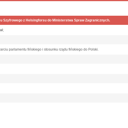
u Szyfrowego z Helsingforsu do Ministerstwa Spraw Zagranicznych.
ał
;
arciu parlamentu fińskiego i stosunku rządu fińskiego do Polski.