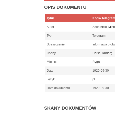
OPIS DOKUMENTU
Tytuł
Kopia Telegram
Autor
Sokolnicki, Mich
Typ
Telegram
Streszczenie
Informacja o otw
Osoby
Holsti, Rudolf
;
Miejsca
Ryga
;
Daty
1920-09-30
Języki
pl
Data dokumentu
1920-09-30
SKANY DOKUMENTÓW