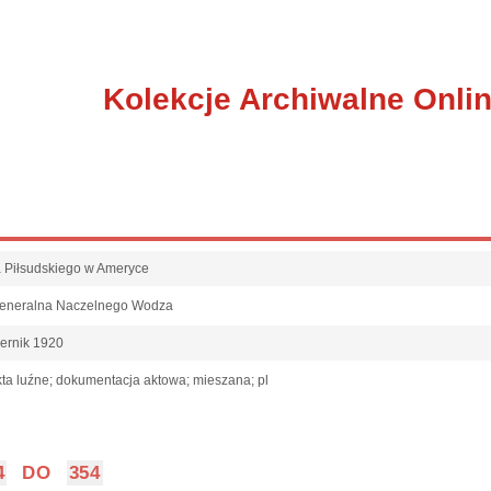
Kolekcje Archiwalne Onli
fa Piłsudskiego w Ameryce
Generalna Naczelnego Wodza
iernik 1920
ta luźne; dokumentacja aktowa; mieszana; pl
4
DO
354