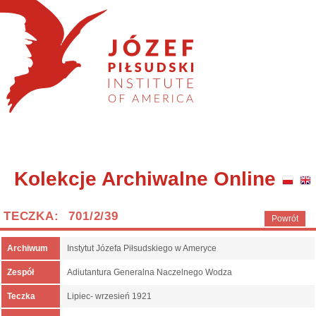
Kolekcje Archiwalne Online
TECZKA: 701/2/39
Powrót
Archiwum
Instytut Józefa Piłsudskiego w Ameryce
Zespół
Adiutantura Generalna Naczelnego Wodza
Teczka
Lipiec- wrzesień 1921