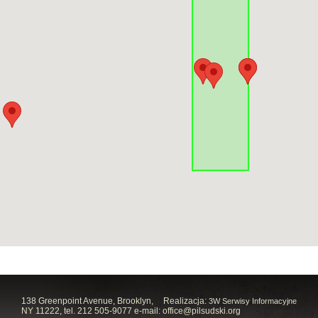
138 Greenpoint Avenue, Brooklyn,
Realizacja:
3W Serwisy Informacyjne
NY 11222, tel. 212 505-9077 e-mail:
office@pilsudski.org