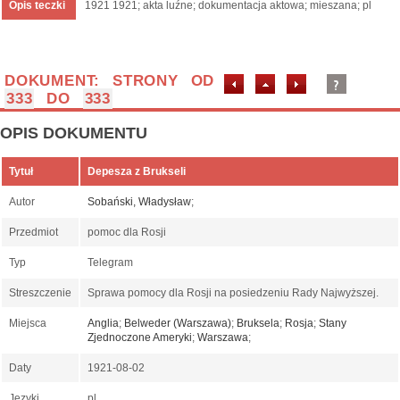
Opis teczki
1921 1921; akta luźne; dokumentacja aktowa; mieszana; pl
DOKUMENT: STRONY OD
333
DO
333
OPIS DOKUMENTU
Tytuł
Depesza z Brukseli
Autor
Sobański, Władysław
;
Przedmiot
pomoc dla Rosji
Typ
Telegram
Streszczenie
Sprawa pomocy dla Rosji na posiedzeniu Rady Najwyższej.
Miejsca
Anglia
;
Belweder (Warszawa)
;
Bruksela
;
Rosja
;
Stany
Zjednoczone Ameryki
;
Warszawa
;
Daty
1921-08-02
Języki
pl