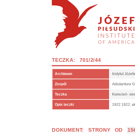
TECZKA: 701/2/44
Archiwum
Instytut Józe
Zespół
Adiutantura 
Teczka
Kwiecień- sie
Opis teczki
1922 1922; ak
DOKUMENT: STRONY OD
15