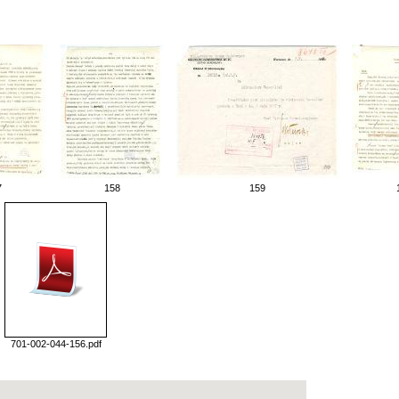
7
158
159
701-002-044-156.pdf