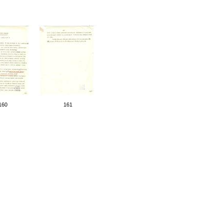
160
161