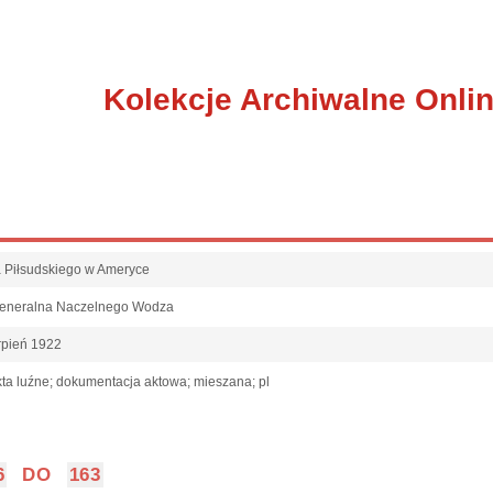
Kolekcje Archiwalne Onli
fa Piłsudskiego w Ameryce
Generalna Naczelnego Wodza
rpień 1922
ta luźne; dokumentacja aktowa; mieszana; pl
6
DO
163