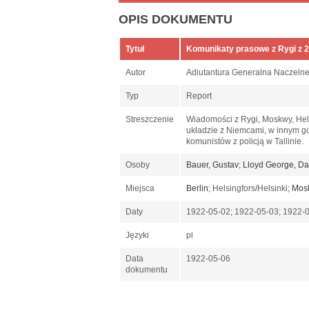
OPIS DOKUMENTU
Tytuł
Komunikaty prasowe z Rygi z 2,
Autor
Adiutantura Generalna Naczel
Typ
Report
Streszczenie
Wiadomości z Rygi, Moskwy, Helsi
układzie z Niemcami, w innym go
komunistów z policją w Tallinie.
Osoby
Bauer, Gustav
;
Lloyd George, Da
Miejsca
Berlin
; Helsingfors/Helsinki;
Mos
Daty
1922-05-02; 1922-05-03; 1922-
Języki
pl
Data
1922-05-06
dokumentu