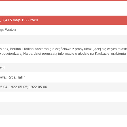
 3, 4 i 5 maja 1922 roku
nego Wodza
nek, Berlina i Tallina zaczerpnięte częściowo z prasy ukazującej się w tych mias
 potwierdzają. Najbardziej poruszają informacje o głodzie na Kaukazie, grabieniu
vid
;
kwa
;
Ryga
;
Tallin
;
05-04; 1922-05-05; 1922-05-06