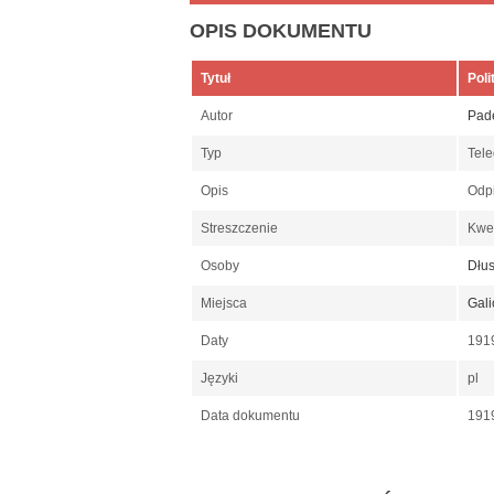
OPIS DOKUMENTU
Tytuł
Poli
Autor
Pade
Typ
Tel
Opis
Odp
Streszczenie
Kwes
Osoby
Dłus
Miejsca
Gali
Daty
191
Języki
pl
Data dokumentu
191