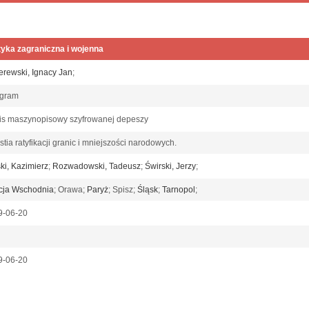
tyka zagraniczna i wojenna
rewski, Ignacy Jan
;
egram
is maszynopisowy szyfrowanej depeszy
tia ratyfikacji granic i mniejszości narodowych.
ki, Kazimierz
;
Rozwadowski, Tadeusz
;
Świrski, Jerzy
;
cja Wschodnia
; Orawa;
Paryż
; Spisz;
Śląsk
;
Tarnopol
;
9-06-20
9-06-20