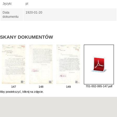
Języki
pl
Data
1920-01-20
dokumentu
SKANY DOKUMENTÓW
701-002-065-147.pdf
147
148
149
Aby powiekszyć, kliknij na zdjęcie.