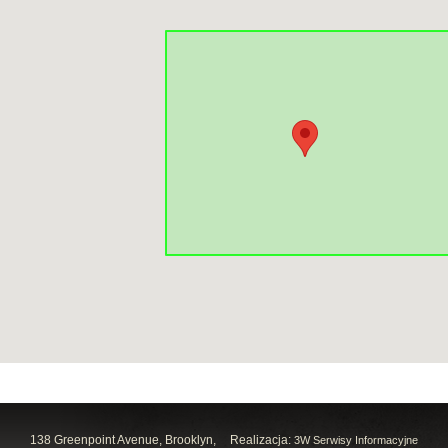
138 Greenpoint Avenue, Brooklyn,
Realizacja:
3W Serwisy Informacyjne