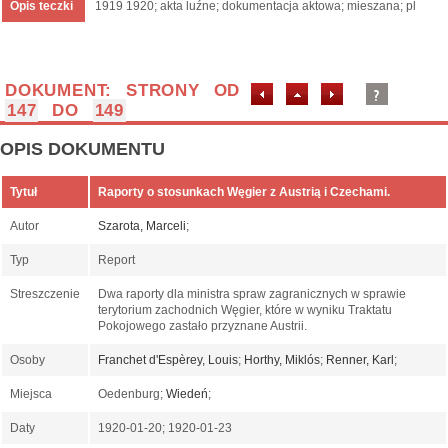
Opis teczki
1919 1920; akta luźne; dokumentacja aktowa; mieszana; pl
DOKUMENT: STRONY OD
147
DO
149
OPIS DOKUMENTU
Tytuł
Raporty o stosunkach Węgier z Austrią i Czechami.
Autor
Szarota, Marceli
;
Typ
Report
Streszczenie
Dwa raporty dla ministra spraw zagranicznych w sprawie
terytorium zachodnich Węgier, które w wyniku Traktatu
Pokojowego zastało przyznane Austrii.
Osoby
Franchet d'Espèrey, Louis
;
Horthy, Miklós
;
Renner, Karl
;
Miejsca
Oedenburg;
Wiedeń
;
Daty
1920-01-20; 1920-01-23