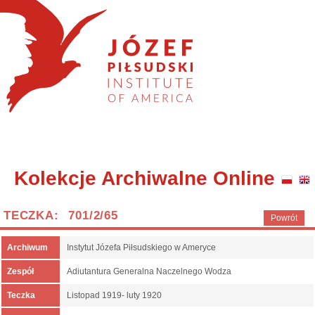
Kolekcje Archiwalne Online
TECZKA: 701/2/65
Powrót
Archiwum
Instytut Józefa Piłsudskiego w Ameryce
Zespół
Adiutantura Generalna Naczelnego Wodza
Teczka
Listopad 1919- luty 1920