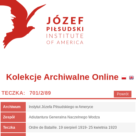
Kolekcje Archiwalne Online
TECZKA: 701/2/89
Powrót
Archiwum
Instytut Józefa Piłsudskiego w Ameryce
Zespół
Adiutantura Generalna Naczelnego Wodza
Teczka
Ordre de Bataille. 19 sierpień 1919- 25 kwietnia 1920