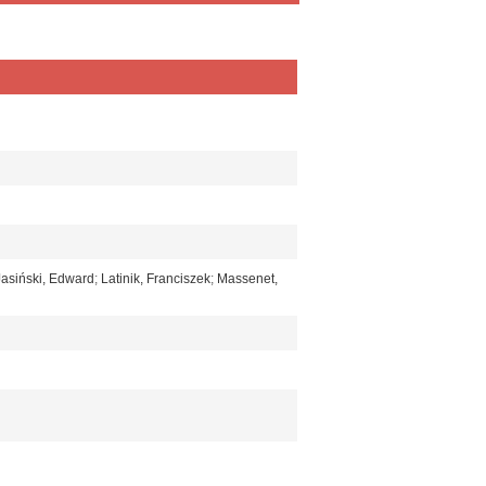
Jasiński, Edward
;
Latinik, Franciszek
;
Massenet,