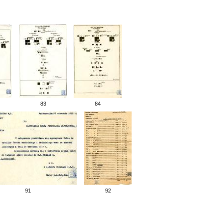
83
84
91
92