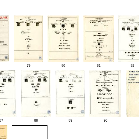
79
80
81
82
87
88
89
90