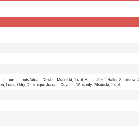
in, Laurent Louis Adrian
;
Dowbor-Muśnicki, Józef
;
Haller, Józef
;
Haller, Stanisław
;
on, Louis
;
Odry, Dominique Joseph
;
Odyniec, Wincenty
;
Piłsudski, Józef
;