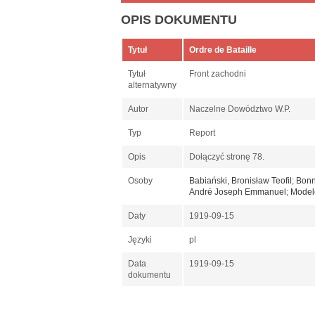
OPIS DOKUMENTU
Tytuł
Ordre de Bataille
Tytuł
Front zachodni
alternatywny
Autor
Naczelne Dowództwo W.P.
Typ
Report
Opis
Dołączyć stronę 78.
Osoby
Babiański, Bronisław Teofil
;
Bonn
André Joseph Emmanuel
;
Model
Daty
1919-09-15
Języki
pl
Data
1919-09-15
dokumentu