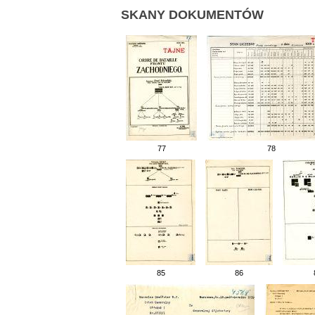
SKANY DOKUMENTÓW
77
78
85
86