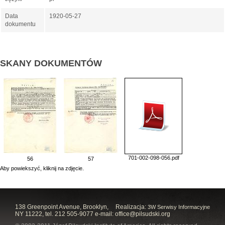
Data
1920-05-27
dokumentu
SKANY DOKUMENTÓW
701-002-098-056.pdf
56
57
Aby powiekszyć, kliknij na zdjęcie.
138 Greenpoint Avenue, Brooklyn,
Realizacja:
3W Serwisy Informacyjne
NY 11222, tel. 212 505-9077 e-mail:
office@pilsudski.org