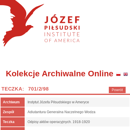
Kolekcje Archiwalne Online
TECZKA: 701/2/98
Powrót
Archiwum
Instytut Józefa Piłsudskiego w Ameryce
Zespół
Adiutantura Generalna Naczelnego Wodza
Teczka
Odpisy aktów operacyjnych. 1918-1920