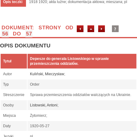
Opis teczki
1918 1920; akta luźne; dokumentacja aktowa; mieszana; pl
DOKUMENT: STRONY OD
56
DO
57
OPIS DOKUMENTU
Depesze do generała Listowskiego w sprawie
Tytuł
przemieszczenia oddziałów.
Autor
Kuliński, Mieczysław
;
Typ
Order
Streszczenie
Sprawa przemieszczenia oddziałów walczących na Ukrainie.
Osoby
Listowski, Antoni
;
Miejsca
Żytomierz;
Daty
1920-05-27
Języki
pl