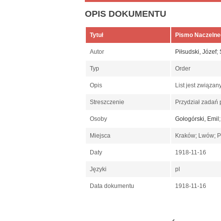
OPIS DOKUMENTU
Tytuł
Pismo Naczelneg
Autor
Piłsudski, Józef
;
Typ
Order
Opis
List jest związan
Streszczenie
Przydział zadań
Osoby
Gołogórski, Emil
Miejsca
Kraków; Lwów; 
Daty
1918-11-16
Języki
pl
Data dokumentu
1918-11-16