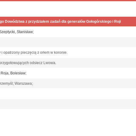
o Dowództwa z przydziałem zadań dla generałów Gołogórskiego i Roji
Szeptycki, Stanisław
;
y i opatrzony pieczęcią z orłem w koronie.
 przygotowujących odsiecz Lwowa.
;
Roja, Bolesław
;
Przemyśl; Warszawa;