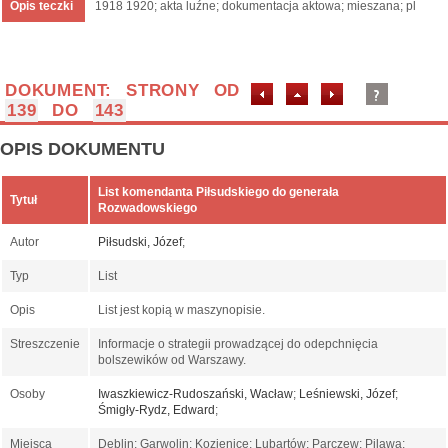
Opis teczki
1918 1920; akta luźne; dokumentacja aktowa; mieszana; pl
DOKUMENT: STRONY OD
139
DO
143
OPIS DOKUMENTU
List komendanta Piłsudskiego do generała
Tytuł
Rozwadowskiego
Autor
Piłsudski, Józef
;
Typ
List
Opis
List jest kopią w maszynopisie.
Streszczenie
Informacje o strategii prowadzącej do odepchnięcia
bolszewików od Warszawy.
Osoby
Iwaszkiewicz-Rudoszański, Wacław
;
Leśniewski, Józef
;
Śmigły-Rydz, Edward
;
Miejsca
Dęblin; Garwolin; Kozienice; Lubartów; Parczew; Pilawa;