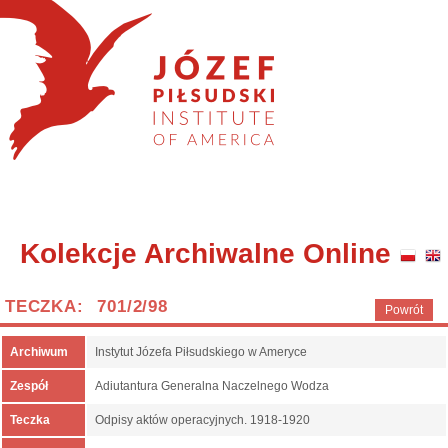
Kolekcje Archiwalne Online
TECZKA: 701/2/98
Powrót
Archiwum
Instytut Józefa Piłsudskiego w Ameryce
Zespół
Adiutantura Generalna Naczelnego Wodza
Teczka
Odpisy aktów operacyjnych. 1918-1920