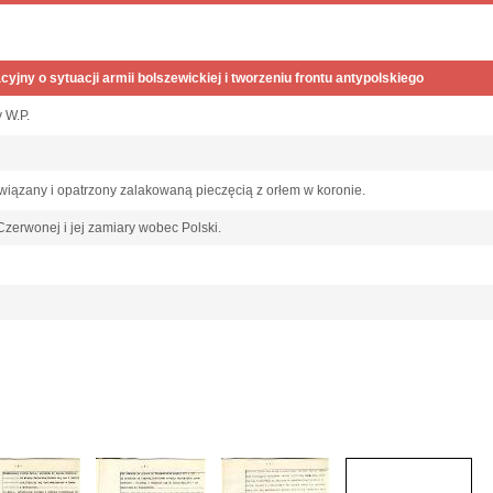
cyjny o sytuacji armii bolszewickiej i tworzeniu frontu antypolskiego
y W.P.
wiązany i opatrzony zalakowaną pieczęcią z orłem w koronie.
Czerwonej i jej zamiary wobec Polski.