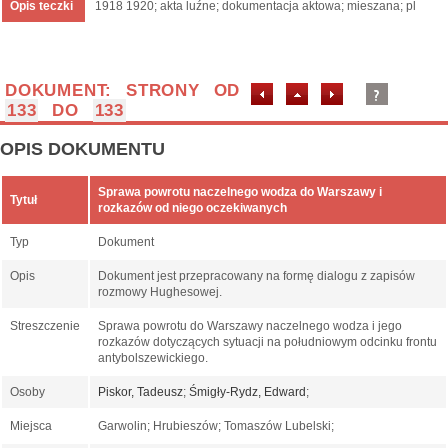
Opis teczki
1918 1920; akta luźne; dokumentacja aktowa; mieszana; pl
DOKUMENT: STRONY OD
133
DO
133
OPIS DOKUMENTU
Sprawa powrotu naczelnego wodza do Warszawy i
Tytuł
rozkazów od niego oczekiwanych
Typ
Dokument
Opis
Dokument jest przepracowany na formę dialogu z zapisów
rozmowy Hughesowej.
Streszczenie
Sprawa powrotu do Warszawy naczelnego wodza i jego
rozkazów dotyczących sytuacji na południowym odcinku frontu
antybolszewickiego.
Osoby
Piskor, Tadeusz
;
Śmigły-Rydz, Edward
;
Miejsca
Garwolin; Hrubieszów; Tomaszów Lubelski;