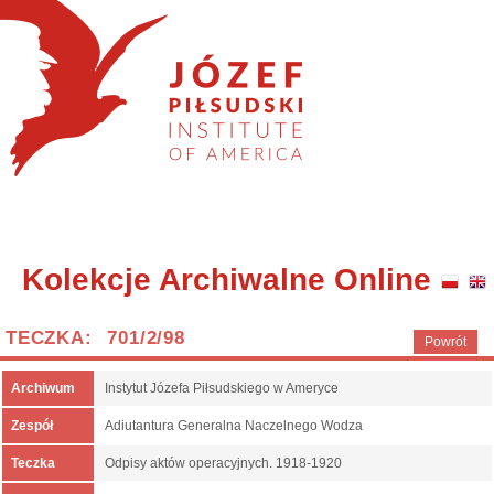
Kolekcje Archiwalne Online
TECZKA: 701/2/98
Powrót
Archiwum
Instytut Józefa Piłsudskiego w Ameryce
Zespół
Adiutantura Generalna Naczelnego Wodza
Teczka
Odpisy aktów operacyjnych. 1918-1920