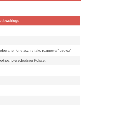
wadowskiego
otowanej fonetycznie jako rozmowa "juzowa".
północno-wschodniej Polsce.