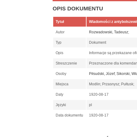
OPIS DOKUMENTU
Tytuł
Wiadomości z antybolszew
Autor
Rozwadowski, Tadeusz
;
Typ
Dokument
Opis
Informacje są przekazane o
Streszczenie
Przeznaczone dla komendant
Osoby
Piłsudski, Józef
;
Sikorski, W
Miejsca
Modlin; Przasnysz; Pułtusk;
Daty
1920-08-17
Języki
pl
Data dokumentu
1920-08-17