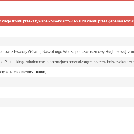
ickiego frontu przekazywane komendantowi Piłsudskiemu przez generała Roz
ficerowi z Kwatery Głównej Naczelnego Wodza podczas rozmowy Hughesowej, zan
a Piłsudskiego wiadomości o operacjach prowadzonych przeciw bolszewikom w 
ładysław
;
Stachiewicz, Julian
;