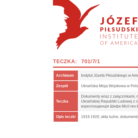
TECZKA: 701/7/1
Archiwum
Instytut Józefa Piłsudskiego w Am
Zespół
Ukraińska Misja Wojskowa w Pol
Dokumenty wraz z załącznikami, m.
Teczka
Ukraińskiej Republiki Ludowej z
кореспонденція Шефа Місії ген.
Opis teczki
1919 1920; akta luźne; dokumenta