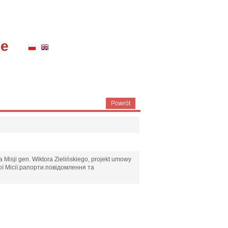
ne
Powrót
 Misji gen. Wiktora Zielińskiego, projekt umowy
ої Місії.рапорти.повідомлення та