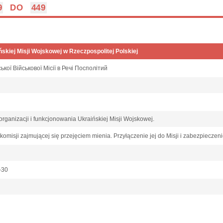
9
DO
449
skiej Misji Wojskowej w Rzeczpospolitej Polskiej
ької Військової Місії в Речі Посполітий
rganizacji i funkcjonowania Ukraińskiej Misji Wojskowej.
komisji zajmującej się przejęciem mienia. Przyłączenie jej do Misji i zabezpieczen
9-30