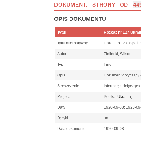
DOKUMENT: STRONY OD
44
OPIS DOKUMENTU
Tytuł
Rozkaz nr 127 Ukraiń
Tytuł alternatywny
Наказ нр.127 Українс
Autor
Zieliński, Wiktor
Typ
Inne
Opis
Dokument dotyczący o
Streszczenie
Informacja dotycząca 
Miejsca
Polska
;
Ukraina
;
Daty
1920-09-08; 1920-0
Języki
ua
Data dokumentu
1920-09-08