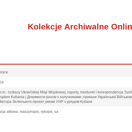
Kolekcje Archiwalne Onli
eryce
sce
in.: rozkazy Ukraińskiej Misji Wojskowej, raporty, meldunki i korespondencja Szefa
 rządem Kubania | Документи разом з залучниками.;прикази Української Військов
Віктора Зелінського.проект умови УНР з урядом Кубаня
cja aktowa; maszynopis, rękopis; ua