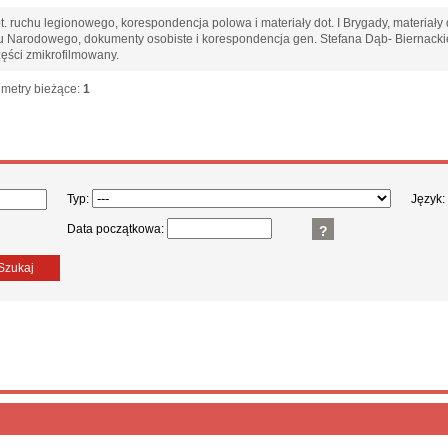
t. ruchu legionowego, korespondencja polowa i materiały dot. I Brygady, materiały 
 Narodowego, dokumenty osobiste i korespondencja gen. Stefana Dąb- Biernackieg
zęści zmikrofilmowany.
; metry bieżące:
1
Typ:
Język:
Data początkowa:
?
Szukaj