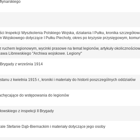
Młynarskiego
ci Inspekcji Wyszkolenia Polskiego Wojska, działania I Pułku, kronika szczegółow
 Wojskowego dotyczące I Pułku Piechoty, okres po kryzysie przysięgowym, komunik
z ruchem legionowym, wycinki prasowe na temat legionów, artykuły okolicznościow
isława Librewskiego "Archiwa wojskowe. Legiony"
 Brygady z września 1914
tanu z kwietnia 1915 r., kroniki i materiały do historii poszczególnych oddziałów
zachęcające do wstępowania do legionów
owskiego z inspekcji II Brygady
ale Stefanie Dąb-Biernackim i materiały dotyczące jego osoby