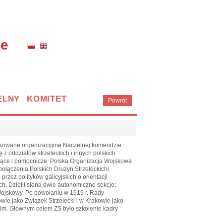
ne
ELNY KOMITET
Powrót
ądkowane organizacyjnie Naczelnej komendzie
z oddziałów strzeleckich i innych polskich
ające i pomocnicze. Polska Organizacja Wojskowa
połączenia Polskich Drużyn Strzeleckichi
rzez polityków galicyjskich o orientacji
ych. Dzielił sięna dwie autonomiczne sekcje:
ojskowy. Po powołaniu w 1919 r. Rady
wie jako Związek Strzelecki i w Krakowie jako
skim. Głównym celem ZS było szkolenie kadry