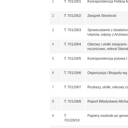
1
T: 701/28/1
Korespondencja Feliksa 
2
T: 701/28/2
Związek Strzelecki
3
T: 701/28/3
Sprawozdanie z działalnoś
Ułanów, odpisy z Archiwum
4
T: 701/28/4
Odezwy i ulotki związane 
rocznicowe, referat Stan
5
T: 701/28/5
Korespondencja polowa I
6
T: 701/28/6
Organizacja I Brygady wg s
7
T: 701/28/7
Rozkazy, ulotki, odezwy 
8
T: 701/28/8
Raport Władysława Michał
9
T:
Papiery osobiste po gener
701/28/10