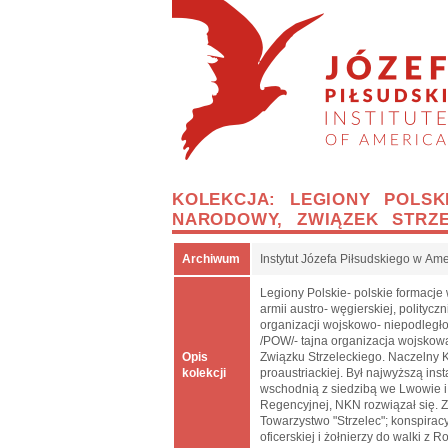
KOLEKCJA: LEGIONY POLSK
NARODOWY, ZWIĄZEK STRZE
Archiwum
Instytut Józefa Piłsudskiego w Am
Legiony Polskie- polskie formacj
armii austro- węgierskiej, polity
organizacji wojskowo- niepodległ
/POW/- tajna organizacja wojskowa
Opis
Związku Strzeleckiego. Naczelny K
kolekcji
proaustriackiej. Był najwyższą inst
wschodnią z siedzibą we Lwowie i
Regencyjnej, NKN rozwiązał się. Z
Towarzystwo "Strzelec"; konspirac
oficerskiej i żołnierzy do walki z R