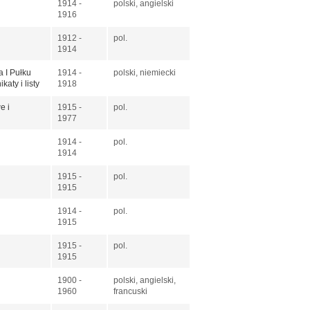
1914 -
polski, angielski
1916
1912 -
pol.
1914
a I Pułku
1914 -
polski, niemiecki
aty i listy
1918
e i
1915 -
pol.
1977
1914 -
pol.
1914
1915 -
pol.
1915
1914 -
pol.
1915
1915 -
pol.
1915
1900 -
polski, angielski,
1960
francuski