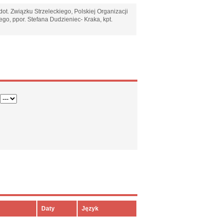
dot. Związku Strzeleckiego, Polskiej Organizacji
o, ppor. Stefana Dudzieniec- Kraka, kpt.
Daty
Język