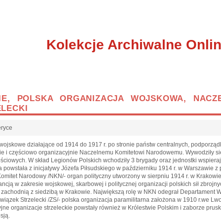
Kolekcje Archiwalne Onli
IE, POLSKA ORGANIZACJA WOJSKOWA, NACZ
LECKI
eryce
e wojskowe działające od 1914 do 1917 r. po stronie państw centralnych, podporz
cznie i częściowo organizacyjnie Naczelnemu Komitetowi Narodowemu. Wywodziły się 
ościowych. W skład Legionów Polskich wchodziły 3 brygady oraz jednostki wspier
 powstała z inicjatywy Józefa Piłsudskiego w październiku 1914 r. w Warszawie z 
omitet Narodowy /NKN/- organ polityczny utworzony w sierpniu 1914 r. w Krakowie p
ancją w zakresie wojskowej, skarbowej i politycznej organizacji polskich sił zbrojn
 zachodnią z siedzibą w Krakowie. Największą rolę w NKN odegrał Departament W
wiązek Strzelecki /ZS/- polska organizacja paramilitarna założona w 1910 r.we Lwo
yjne organizacje strzeleckie powstały również w Królestwie Polskim i zaborze pru
osją.