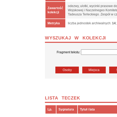
odezwy, ulotki, wycinki prasowe do
Zawartość
Wojskowej i Naczelnegeo Komitetu
kolekcji
Tadeusza Terleckiego. Zespół w c
Metryka
liczba jednostek archiwalnych:
14
WYSZUKAJ W KOLEKCJI
Fragment tekstu:
Osoby
Miejsca
LISTA TECZEK
Lp.
Sygnatura
Tytuł i lata