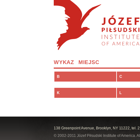
WYKAZ MIEJSC
B
C
K
L
138 Greenpoint Avenue, Brooklyn, NY 11222, tel. 
© 2002-2011 Józef Piłsudski Institute of America. Al