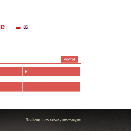
ne
Powrót
H
Realizacja:
3W Serwisy Informacyjne