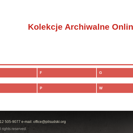
Kolekcje Archiwalne Onli
F
G
P
W
212 505-9077 e-mail:
office@pilsudski.org
l rights reserved.