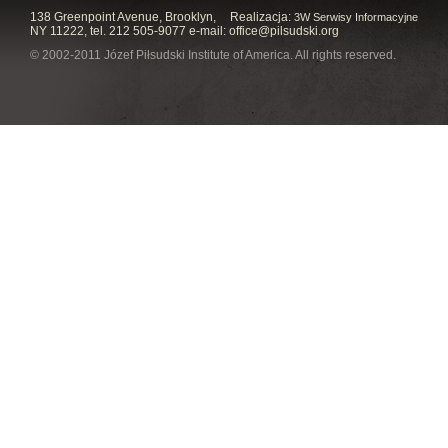
138 Greenpoint Avenue, Brooklyn,
Realizacja:
3W Serwisy Informacyjne
NY 11222, tel. 212 505-9077 e-mail:
office@pilsudski.org
© 2002-2011 Józef Piłsudski Institute of America. All rights reserved.