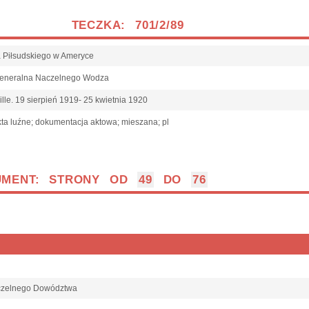
TECZKA: 701/2/89
fa Piłsudskiego w Ameryce
Generalna Naczelnego Wodza
ille. 19 sierpień 1919- 25 kwietnia 1920
ta luźne; dokumentacja aktowa; mieszana; pl
UMENT: STRONY OD
49
DO
76
aczelnego Dowództwa