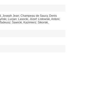
d, Joseph Jean
;
Champeau de Saucy, Denis
ński, Lucjan
;
Lasocki, Józef
;
Listowski, Antoni
;
Tadeusz
;
Sawicki, Kazimierz
;
Sikorski,