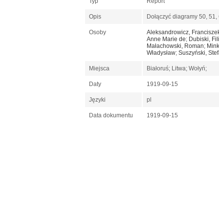
Typ
Report
Opis
Dołączyć diagramy 50, 51,
Osoby
Aleksandrowicz, Francisze
Anne Marie de
;
Dubiski, Fi
Małachowski, Roman
;
Mink
Władysław
;
Suszyński, Ste
Miejsca
Białoruś; Litwa; Wołyń;
Daty
1919-09-15
Języki
pl
Data dokumentu
1919-09-15