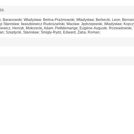
 66.
k
;
Baranowski, Władysław
;
Belina-Prażmowski, Władysław
;
Berbecki, Leon
;
Bernar
lip Stanisław
;
Iwaszkiewicz-Rudoszański, Wacław
;
Jędrzejewski, Władysław
;
Kopczy
iewicz, Henryk
;
Mokrzecki, Adam
;
Petitdemange, Eugène-Auguste
;
Rozwadowski, 
fan
;
Szeptycki, Stanisław
;
Śmigły-Rydz, Edward
;
Żaba, Roman
;