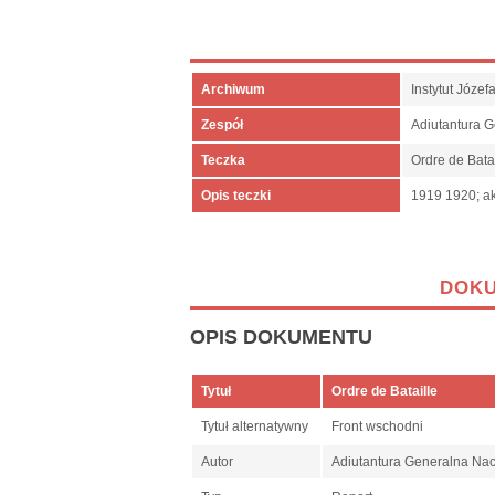
Archiwum
Instytut Józe
Zespół
Adiutantura 
Teczka
Ordre de Bata
Opis teczki
1919 1920; ak
DOK
OPIS DOKUMENTU
Tytuł
Ordre de Bataille
Tytuł alternatywny
Front wschodni
Autor
Adiutantura Generalna N