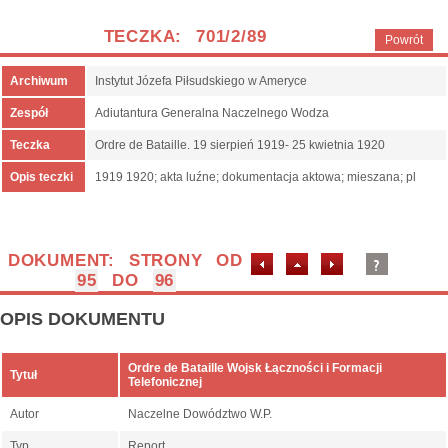
TECZKA: 701/2/89
Powrót
Archiwum
Instytut Józefa Piłsudskiego w Ameryce
Zespół
Adiutantura Generalna Naczelnego Wodza
Teczka
Ordre de Bataille. 19 sierpień 1919- 25 kwietnia 1920
Opis teczki
1919 1920; akta luźne; dokumentacja aktowa; mieszana; pl
DOKUMENT: STRONY OD
95
DO
96
OPIS DOKUMENTU
Ordre de Bataille Wojsk Łączności i Formacji
Tytuł
Telefonicznej
Autor
Naczelne Dowództwo W.P.
Typ
Report