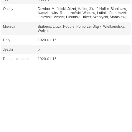
Osoby
Dowbor-Muśnicki, Józef
;
Haller, Józef
;
Haller, Stanisław
;
Iwaszkiewicz-Rudoszański, Wacław
;
Latinik, Franciszek
;
Listowski, Antoni
;
Piłsudski, Józef
;
Szeptycki, Stanisław
;
Miejsca
Białoruś; Litwa; Podole; Pomorze; Śląsk; Wielkopolska;
Wołyń;
Daty
1920-01-15
Języki
pl
Data dokumentu
1920-01-15