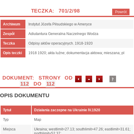
TECZKA: 701/2/98
Powrót
Archiwum
Instytut Józefa Piłsudskiego w Ameryce
Zespół
Adiutantura Generalna Naczelnego Wodza
Teczka
Odpisy aktów operacyjnych. 1918-1920
Opis teczki
1918 1920; akta luźne; dokumentacja aktowa; mieszana; pl
DOKUMENT: STRONY OD
112
DO
112
OPIS DOKUMENTU
Tytuł
Działania zaczepne na Ukrainie IV.1920
Typ
Map
Miejsca
Ukraina; westlimit=27.13; southlimit=47.26; eastlimit=31.61;
northlimit=52.37;