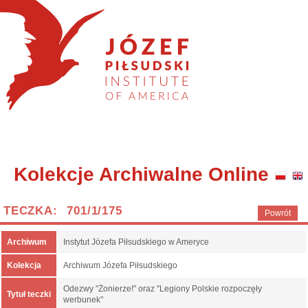
Kolekcje Archiwalne Online
TECZKA: 701/1/175
Powrót
Archiwum
Instytut Józefa Piłsudskiego w Ameryce
Kolekcja
Archiwum Józefa Piłsudskiego
Odezwy "Żonierze!" oraz "Legiony Polskie rozpoczęły
Tytuł teczki
werbunek"