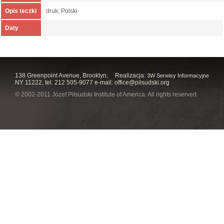
Opis teczki
druk; Polski
Daty
138 Greenpoint Avenue, Brooklyn,
Realizacja:
3W Serwisy Informacyjne
NY 11222, tel. 212 505-9077 e-mail:
office@pilsudski.org
© 2002-2011 Józef Piłsudski Institute of America. All rights reserved.