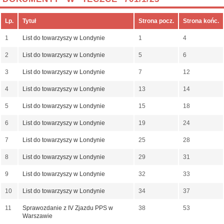
Lp.
Tytuł
Strona pocz.
Strona końc.
1
List do towarzyszy w Londynie
1
4
2
List do towarzyszy w Londynie
5
6
3
List do towarzyszy w Londynie
7
12
4
List do towarzyszy w Londynie
13
14
5
List do towarzyszy w Londynie
15
18
6
List do towarzyszy w Londynie
19
24
7
List do towarzyszy w Londynie
25
28
8
List do towarzyszy w Londynie
29
31
9
List do towarzyszy w Londynie
32
33
10
List do towarzyszy w Londynie
34
37
11
Sprawozdanie z IV Zjazdu PPS w
38
53
Warszawie