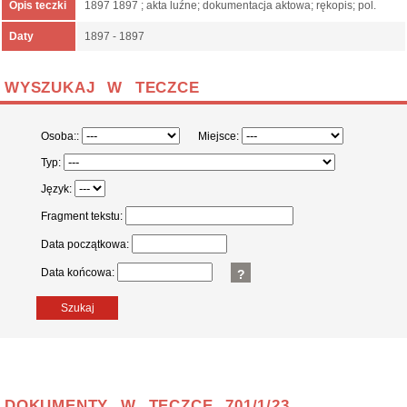
Opis teczki
1897 1897 ; akta luźne; dokumentacja aktowa; rękopis; pol.
Daty
1897 - 1897
WYSZUKAJ W TECZCE
Osoba::
Miejsce:
Typ:
Język:
Fragment tekstu:
Data początkowa:
Data końcowa:
?
Szukaj
DOKUMENTY W TECZCE 701/1/23