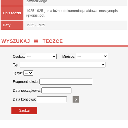
Zawadzkiego
1925 1925 ; akta luźne; dokumentacja aktowa; maszynopis,
Opis teczki
rękopis; pol.
Daty
1925 - 1925
WYSZUKAJ W TECZCE
Osoba::
Miejsce:
Typ:
Język:
Fragment tekstu:
Data początkowa:
Data końcowa:
?
Szukaj