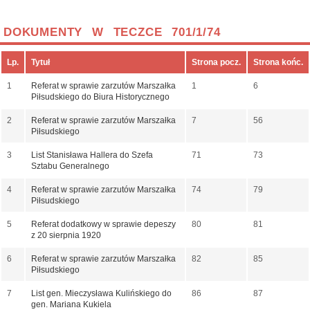
DOKUMENTY W TECZCE 701/1/74
Lp.
Tytuł
Strona pocz.
Strona końc.
1
Referat w sprawie zarzutów Marszałka
1
6
Piłsudskiego do Biura Historycznego
2
Referat w sprawie zarzutów Marszałka
7
56
Piłsudskiego
3
List Stanisława Hallera do Szefa
71
73
Sztabu Generalnego
4
Referat w sprawie zarzutów Marszałka
74
79
Piłsudskiego
5
Referat dodatkowy w sprawie depeszy
80
81
z 20 sierpnia 1920
6
Referat w sprawie zarzutów Marszałka
82
85
Piłsudskiego
7
List gen. Mieczysława Kulińskiego do
86
87
gen. Mariana Kukiela