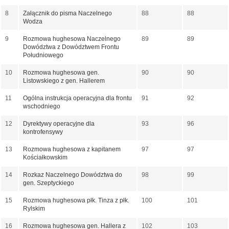
8
Załącznik do pisma Naczelnego
88
88
Wodza
9
Rozmowa hughesowa Naczelnego
89
89
Dowództwa z Dowództwem Frontu
Południowego
10
Rozmowa hughesowa gen.
90
90
Listowskiego z gen. Hallerem
11
Ogólna instrukcja operacyjna dla frontu
91
92
wschodniego
12
Dyrektywy operacyjne dla
93
96
kontrofensywy
13
Rozmowa hughesowa z kapitanem
97
97
Kościałkowskim
14
Rozkaz Naczelnego Dowództwa do
98
99
gen. Szeptyckiego
15
Rozmowa hughesowa płk. Tinza z płk.
100
101
Rylskim
16
Rozmowa hughesowa gen. Hallera z
102
103