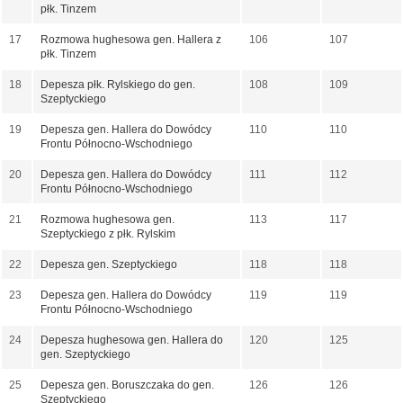
płk. Tinzem
17
Rozmowa hughesowa gen. Hallera z
106
107
płk. Tinzem
18
Depesza płk. Rylskiego do gen.
108
109
Szeptyckiego
19
Depesza gen. Hallera do Dowódcy
110
110
Frontu Północno-Wschodniego
20
Depesza gen. Hallera do Dowódcy
111
112
Frontu Północno-Wschodniego
21
Rozmowa hughesowa gen.
113
117
Szeptyckiego z płk. Rylskim
22
Depesza gen. Szeptyckiego
118
118
23
Depesza gen. Hallera do Dowódcy
119
119
Frontu Północno-Wschodniego
24
Depesza hughesowa gen. Hallera do
120
125
gen. Szeptyckiego
25
Depesza gen. Boruszczaka do gen.
126
126
Szeptyckiego