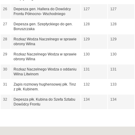
26
Depesza gen. Hallera do Dowódcy
127
127
Frontu Północno- Wschodniego
27
Depesza gen. Szeptyckiego do gen.
128
128
Boruszczaka
28
Rozkaz Wodza Naczelnego w sprawie
129
129
obrony Wilna
29
Rozkaz Naczelnego Wodza w sprawie
130
130
obrony Wilna
30
Rozkaz Naczelnego Wodza o oddaniu
131
131
Wilna Litwinom
31
Zapis rozmowy hughensowej płk. Tinz
132
133
z płk. Kubinem.
32
Depesza płk. Kubina do Szefa Sztabu
134
134
Dowódcy Frontu