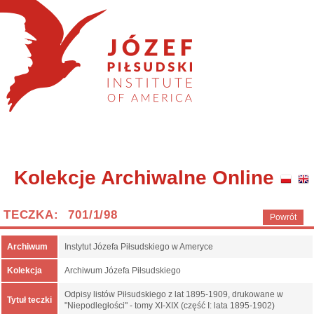
Kolekcje Archiwalne Online
TECZKA: 701/1/98
Powrót
Archiwum
Instytut Józefa Piłsudskiego w Ameryce
Kolekcja
Archiwum Józefa Piłsudskiego
Odpisy listów Piłsudskiego z lat 1895-1909, drukowane w
Tytuł teczki
"Niepodległości" - tomy XI-XIX (część I: lata 1895-1902)