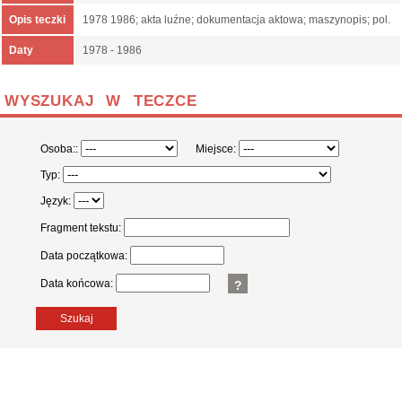
Opis teczki
1978 1986; akta luźne; dokumentacja aktowa; maszynopis; pol.
Daty
1978 - 1986
WYSZUKAJ W TECZCE
Osoba::
Miejsce:
Typ:
Język:
Fragment tekstu:
Data początkowa:
Data końcowa:
?
Szukaj