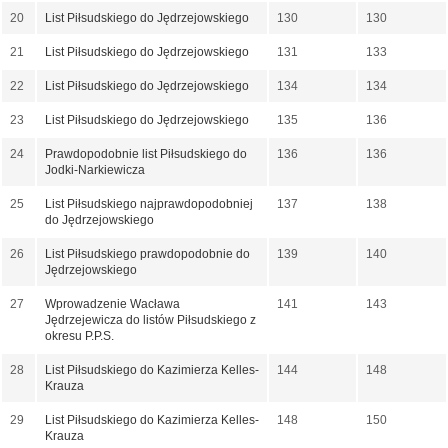
20
List Piłsudskiego do Jędrzejowskiego
130
130
21
List Piłsudskiego do Jędrzejowskiego
131
133
22
List Piłsudskiego do Jędrzejowskiego
134
134
23
List Piłsudskiego do Jędrzejowskiego
135
136
24
Prawdopodobnie list Piłsudskiego do
136
136
Jodki-Narkiewicza
25
List Piłsudskiego najprawdopodobniej
137
138
do Jędrzejowskiego
26
List Piłsudskiego prawdopodobnie do
139
140
Jędrzejowskiego
27
Wprowadzenie Wacława
141
143
Jędrzejewicza do listów Piłsudskiego z
okresu P.P.S.
28
List Piłsudskiego do Kazimierza Kelles-
144
148
Krauza
29
List Piłsudskiego do Kazimierza Kelles-
148
150
Krauza