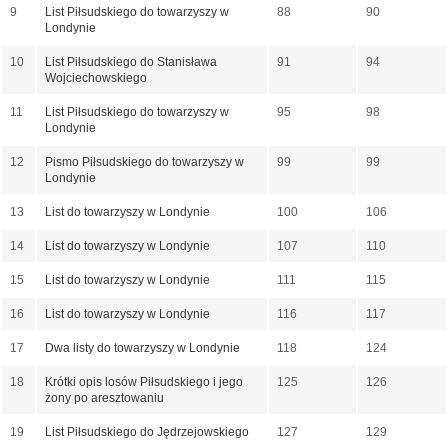
9
List Piłsudskiego do towarzyszy w
88
90
Londynie
10
List Piłsudskiego do Stanisława
91
94
Wojciechowskiego
11
List Piłsudskiego do towarzyszy w
95
98
Londynie
12
Pismo Piłsudskiego do towarzyszy w
99
99
Londynie
13
List do towarzyszy w Londynie
100
106
14
List do towarzyszy w Londynie
107
110
15
List do towarzyszy w Londynie
111
115
16
List do towarzyszy w Londynie
116
117
17
Dwa listy do towarzyszy w Londynie
118
124
18
Krótki opis losów Piłsudskiego i jego
125
126
żony po aresztowaniu
19
List Piłsudskiego do Jędrzejowskiego
127
129