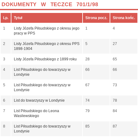
DOKUMENTY W TECZCE 701/1/98
Lp.
Tytuł
Strona pocz.
Strona końc.
1
Listy Józefa Piłsudskiego z okresu jego
1
4
pracy w PPS
2
Listy Józefa Piłsudskiego z okresu PPS
5
27
1898-1904
3
Listy Józefa Piłsudskiego z 1899 roku
28
65
4
List Piłsudskiego do towarzyszy w
66
66
Londynie
5
List Piłsudskiego do towarzyszy w
67
73
Londynie
6
List do towarzyszy w Londynie
74
78
7
List Piłsudskiego do Leona
79
84
Wasilewskiego
8
List Piłsudskiego do towarzyszy w
85
87
Londynie