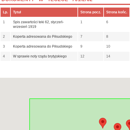
Lp.
Tytuł
Strona pocz.
Strona końc.
1
Spis zawartości teki 62, styczeń-
1
6
wrzesień 1919
2
Koperta adresowana do Piłsudskiego
7
8
3
Koperta adresowana do Piłsudskiego
9
10
4
W sprawie noty rządu brytyjskiego
12
14