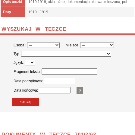
Opis teczki
1919 1919; akta luźne; dokumentacja aktowa; mieszana; pol.
Daty
1919 - 1919
WYSZUKAJ W TECZCE
Osoba::
Miejsce:
Typ:
Język:
Fragment tekstu:
Data początkowa:
Data końcowa:
?
Szukaj
DOKUMENTY W TECZCE 701/2/62