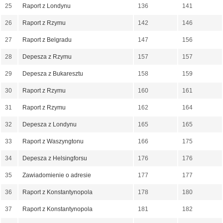
25
Raport z Londynu
136
141
26
Raport z Rzymu
142
146
27
Raport z Belgradu
147
156
28
Depesza z Rzymu
157
157
29
Depesza z Bukaresztu
158
159
30
Raport z Rzymu
160
161
31
Raport z Rzymu
162
164
32
Depesza z Londynu
165
165
33
Raport z Waszyngtonu
166
175
34
Depesza z Helsingforsu
176
176
35
Zawiadomienie o adresie
177
177
36
Raport z Konstantynopola
178
180
37
Raport z Konstantynopola
181
182