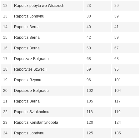
12
Raport z pobytu we Włoszech
23
29
13
Raport z Londynu
30
39
14
Raport z Berna
40
41
15
Raport z Berna
42
59
16
Raport z Berna
60
67
17
Depesza z Belgradu
68
68
18
Raporty ze Szwecji
69
95
19
Raport z Rzymu
96
101
20
Depesze z Belgradu
102
104
21
Raport z Berna
105
117
22
Raport z Sztokholmu
118
119
23
Raport z Konstantynopola
120
124
24
Raport z Londynu
125
135