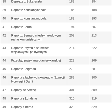
38
Depesze z Bukaresztu
183
184
39
Raport z Konstantynopola
185
188
40
Raport z Konstantynopola
189
193
41
Raport z Berna
194
207
42
Raport z Berna o międzynarodowym
208
213
ruchu komunistycznym
43
Raport z Rzymu o sprawach
214
222
wojskowych i politycznych
44
Przegląd prasy anglo-amerykańskiej
223
269
45
Raport z Belgradu
270
281
46
Raporty attache wojskowego w Szwecji
282
300
Norwegii i Danii
47
Raporty ze Szwecji
301
309
48
Raporty z Londynu
310
319
49
Raporty z Berna
320
329