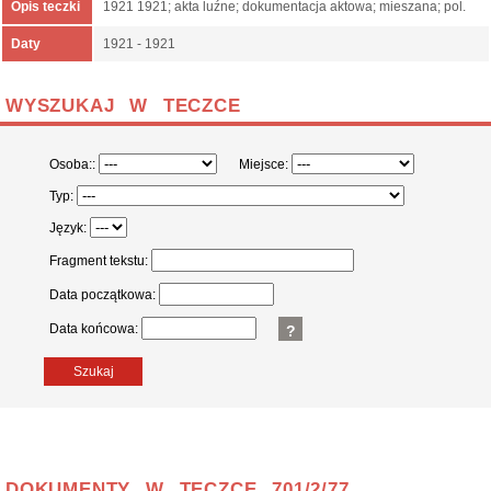
Opis teczki
1921 1921; akta luźne; dokumentacja aktowa; mieszana; pol.
Daty
1921 - 1921
WYSZUKAJ W TECZCE
Osoba::
Miejsce:
Typ:
Język:
Fragment tekstu:
Data początkowa:
Data końcowa:
?
Szukaj
DOKUMENTY W TECZCE 701/2/77