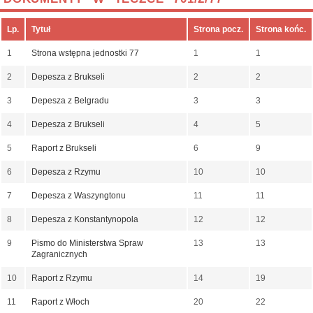
Lp.
Tytuł
Strona pocz.
Strona końc.
1
Strona wstępna jednostki 77
1
1
2
Depesza z Brukseli
2
2
3
Depesza z Belgradu
3
3
4
Depesza z Brukseli
4
5
5
Raport z Brukseli
6
9
6
Depesza z Rzymu
10
10
7
Depesza z Waszyngtonu
11
11
8
Depesza z Konstantynopola
12
12
9
Pismo do Ministerstwa Spraw
13
13
Zagranicznych
10
Raport z Rzymu
14
19
11
Raport z Włoch
20
22