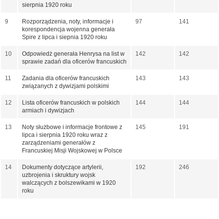
sierpnia 1920 roku
9
Rozporządzenia, noty, informacje i
97
141
korespondencja wojenna generała
Spire z lipca i siepnia 1920 roku
10
Odpowiedż generała Henrysa na list w
142
142
sprawie zadań dla oficerów francuskich
11
Zadania dla oficerów francuskich
143
143
związanych z dywizjami polskimi
12
Lista oficerów francuskich w polskich
144
144
armiach i dywizjach
13
Noty służbowe i informacje frontowe z
145
191
lipca i sierpnia 1920 roku wraz z
zarządzeniami generałów z
Francuskiej Misji Wojskowej w Polsce
14
Dokumenty dotyczące artylerii,
192
246
uzbrojenia i skruktury wojsk
walczących z bolszewikami w 1920
roku