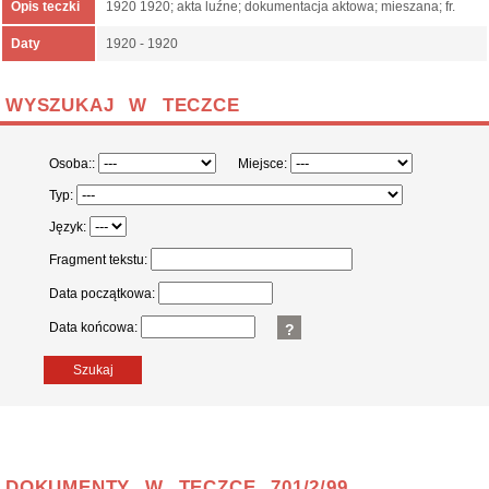
Opis teczki
1920 1920; akta luźne; dokumentacja aktowa; mieszana; fr.
Daty
1920 - 1920
WYSZUKAJ W TECZCE
Osoba::
Miejsce:
Typ:
Język:
Fragment tekstu:
Data początkowa:
Data końcowa:
?
Szukaj
DOKUMENTY W TECZCE 701/2/99