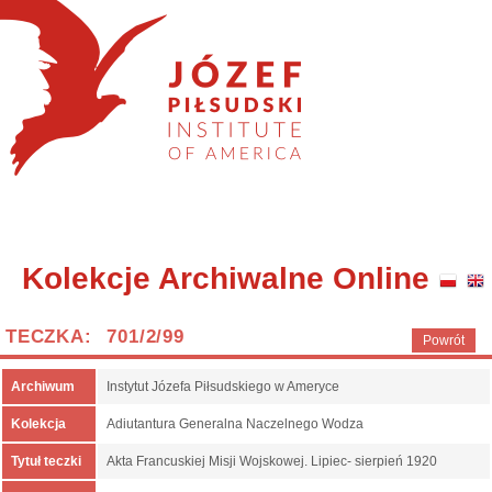
Kolekcje Archiwalne Online
TECZKA: 701/2/99
Powrót
Archiwum
Instytut Józefa Piłsudskiego w Ameryce
Kolekcja
Adiutantura Generalna Naczelnego Wodza
Tytuł teczki
Akta Francuskiej Misji Wojskowej. Lipiec- sierpień 1920