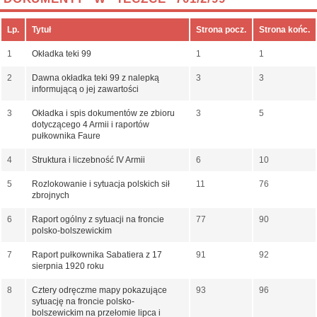
Lp.
Tytuł
Strona pocz.
Strona końc.
1
Okładka teki 99
1
1
2
Dawna okładka teki 99 z nalepką
3
3
informującą o jej zawartości
3
Okładka i spis dokumentów ze zbioru
3
5
dotyczącego 4 Armii i raportów
pułkownika Faure
4
Struktura i liczebność IV Armii
6
10
5
Rozlokowanie i sytuacja polskich sił
11
76
zbrojnych
6
Raport ogólny z sytuacji na froncie
77
90
polsko-bolszewickim
7
Raport pułkownika Sabatiera z 17
91
92
sierpnia 1920 roku
8
Cztery odręczme mapy pokazujące
93
96
sytuację na froncie polsko-
bolszewickim na przełomie lipca i