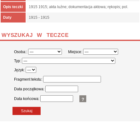
Opis teczki
1915 1915; akta luźne; dokumentacja aktowa; rękopis; pol.
Daty
1915 - 1915
WYSZUKAJ W TECZCE
Osoba::
Miejsce:
Typ:
Język:
Fragment tekstu:
Data początkowa:
Data końcowa:
?
Szukaj