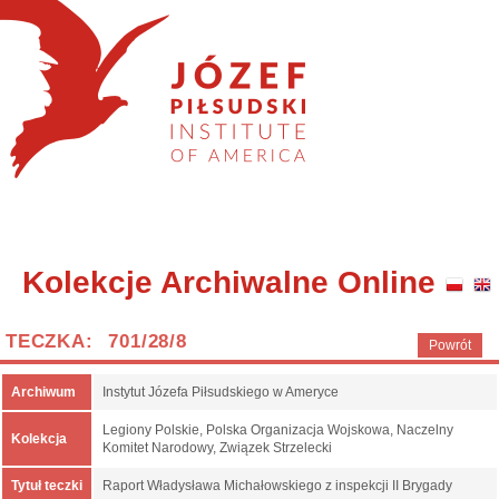
Kolekcje Archiwalne Online
TECZKA: 701/28/8
Powrót
Archiwum
Instytut Józefa Piłsudskiego w Ameryce
Legiony Polskie, Polska Organizacja Wojskowa, Naczelny
Kolekcja
Komitet Narodowy, Związek Strzelecki
Tytuł teczki
Raport Władysława Michałowskiego z inspekcji II Brygady