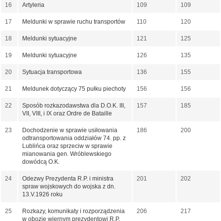
16
Artyleria
109
109
17
Meldunki w sprawie ruchu transportów
110
120
18
Meldunki sytuacyjne
121
125
19
Meldunki sytuacyjne
126
135
20
Sytuacja transportowa
136
155
21
Meldunek dotyczący 75 pułku piechoty
156
156
22
Sposób rozkazodawstwa dla D.O.K. III,
157
185
VII, VIII, i IX oraz Ordre de Bataille
23
Dochodzenie w sprawie usiłowania
186
200
odtransportowania oddziałów 74. pp. z
Lublińca oraz sprzeciw w sprawie
mianowania gen. Wróblewskiego
dowódcą O.K.
24
Odezwy Prezydenta R.P. i ministra
201
202
spraw wojskowych do wojska z dn.
13.V.1926 roku
25
Rozkazy, komunikaty i rozporządzenia
206
217
w obozie wiernym prezydentowi R.P.