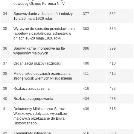
dowódcę Okręgu Korpusu Nr. V.
34
Sprawozdanie z działalności między
377
382
10 a 20 maja 1926 roku
35
Wytyczne do sposobu przedstawienia
383
385
raportów z działalności jednostek w
dniach 10-20 maja 1926 roku
36
Sprawy karne i honorowe na tle
386
399
wypadków majowych
37
Organizacja służby łączności
400
410
38
Meldunek o decyzjach przejścia na
411
415
stronę wojsk wiernych Piłsudskiemu
39
Rozkazy zaopatrzenia
416
433
40
Rozkaz przegrupowania
434
438
41
Dokumenty Ministerstwa Spraw
439
515
Wojskowych dotycące wypadków
majowych przekazane do Biura
Historycznego
42
Komunikaty sytuacyjne
516
530