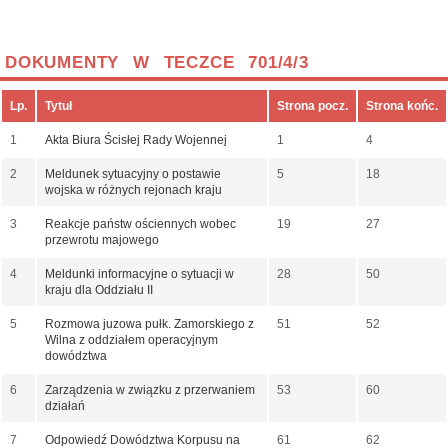
DOKUMENTY W TECZCE 701/4/3
Lp.
Tytuł
Strona pocz.
Strona końc.
1
Akta Biura Ścisłej Rady Wojennej
1
4
2
Meldunek sytuacyjny o postawie
5
18
wojska w różnych rejonach kraju
3
Reakcje państw ościennych wobec
19
27
przewrotu majowego
4
Meldunki informacyjne o sytuacji w
28
50
kraju dla Oddziału II
5
Rozmowa juzowa pułk. Zamorskiego z
51
52
Wilna z oddziałem operacyjnym
dowództwa
6
Zarządzenia w związku z przerwaniem
53
60
działań
7
Odpowiedź Dowództwa Korpusu na
61
62