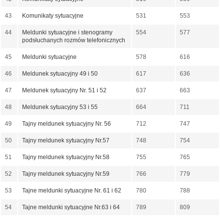
43
Komunikaty sytuacyjne
531
553
44
Meldunki sytuacyjne i stenogramy
554
577
podsłuchanych rozmów telefonicznych
45
Meldunki sytuacyjne
578
616
46
Meldunek sytuacyjny 49 i 50
617
636
47
Meldunek sytuacyjny Nr. 51 i 52
637
663
48
Meldunek sytuacyjny 53 i 55
664
711
49
Tajny meldunek sytuacyjny Nr. 56
712
747
50
Tajny meldunek sytuacyjny Nr.57
748
754
51
Tajny meldunek sytuacyjny Nr.58
755
765
52
Tajny meldunek sytuacyjny Nr.59
766
779
53
Tajne meldunki sytuacyjne Nr. 61 i 62
780
788
54
Tajne meldunki sytuacyjne Nr.63 i 64
789
809