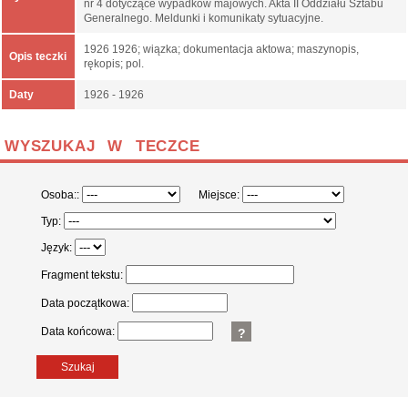
nr 4 dotyczące wypadków majowych. Akta II Oddziału Sztabu
Generalnego. Meldunki i komunikaty sytuacyjne.
1926 1926; wiązka; dokumentacja aktowa; maszynopis,
Opis teczki
rękopis; pol.
Daty
1926 - 1926
WYSZUKAJ W TECZCE
Osoba::
Miejsce:
Typ:
Język:
Fragment tekstu:
Data początkowa:
Data końcowa:
?
Szukaj