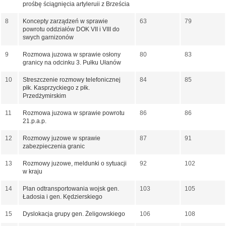
prośbę ściągnięcia artyleruii z Brześcia
8
Koncepty zarządzeń w sprawie
63
79
powrotu oddziałów DOK VII i VIII do
swych garnizonów
9
Rozmowa juzowa w sprawie osłony
80
83
granicy na odcinku 3. Pułku Ułanów
10
Streszczenie rozmowy telefonicznej
84
85
płk. Kasprzyckiego z płk.
Przedżymirskim
11
Rozmowa juzowa w sprawie powrotu
86
86
21.p.a.p.
12
Rozmowy juzowe w sprawie
87
91
zabezpieczenia granic
13
Rozmowy juzowe, meldunki o sytuacji
92
102
w kraju
14
Plan odtransportowania wojsk gen.
103
105
Ładosia i gen. Kędzierskiego
15
Dyslokacja grupy gen. Żeligowskiego
106
108