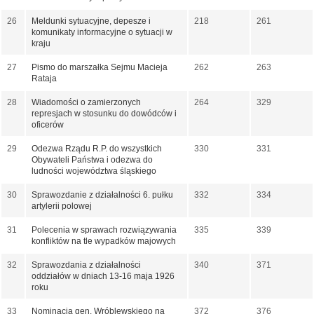
26
Meldunki sytuacyjne, depesze i
218
261
komunikaty informacyjne o sytuacji w
kraju
27
Pismo do marszałka Sejmu Macieja
262
263
Rataja
28
Wiadomości o zamierzonych
264
329
represjach w stosunku do dowódców i
oficerów
29
Odezwa Rządu R.P. do wszystkich
330
331
Obywateli Państwa i odezwa do
ludności województwa śląskiego
30
Sprawozdanie z działalności 6. pułku
332
334
artylerii polowej
31
Polecenia w sprawach rozwiązywania
335
339
konfliktów na tle wypadków majowych
32
Sprawozdania z działalności
340
371
oddziałów w dniach 13-16 maja 1926
roku
33
Nominacja gen. Wróblewskiego na
372
376