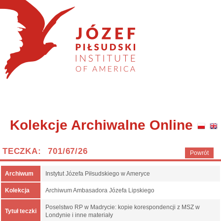
Kolekcje Archiwalne Online
TECZKA: 701/67/26
Powrót
Archiwum
Instytut Józefa Piłsudskiego w Ameryce
Kolekcja
Archiwum Ambasadora Józefa Lipskiego
Poselstwo RP w Madrycie: kopie korespondencji z MSZ w
Tytuł teczki
Londynie i inne materiały