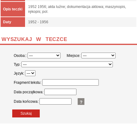
1952 1956; akta luźne; dokumentacja aktowa; maszynopis,
Opis teczki
rękopis; pol.
Daty
1952 - 1956
WYSZUKAJ W TECZCE
Osoba::
Miejsce:
Typ:
Język:
Fragment tekstu:
Data początkowa:
Data końcowa:
?
Szukaj