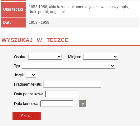
1953 1958; akta luźne; dokumentacja aktowa; maszynopis,
Opis teczki
druk; polski, angielski
Daty
1953 - 1958
WYSZUKAJ W TECZCE
Osoba::
Miejsce:
Typ:
Język:
Fragment tekstu:
Data początkowa:
Data końcowa:
?
Szukaj