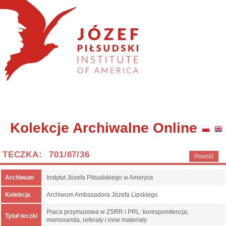
Kolekcje Archiwalne Online
TECZKA: 701/67/36
Powrót
Archiwum
Instytut Józefa Piłsudskiego w Ameryce
Kolekcja
Archiwum Ambasadora Józefa Lipskiego
Praca przymusowa w ZSRR i PRL: korespondencja,
Tytuł teczki
memoranda, referaty i inne materiały