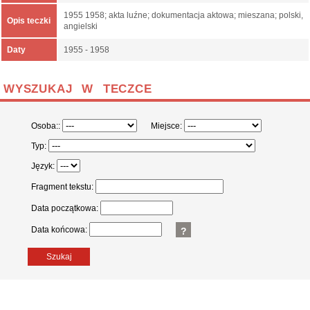
1955 1958; akta luźne; dokumentacja aktowa; mieszana; polski,
Opis teczki
angielski
Daty
1955 - 1958
WYSZUKAJ W TECZCE
Osoba::
Miejsce:
Typ:
Język:
Fragment tekstu:
Data początkowa:
Data końcowa:
?
Szukaj