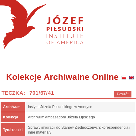
Kolekcje Archiwalne Online
TECZKA: 701/67/41
Powrót
Archiwum
Instytut Józefa Piłsudskiego w Ameryce
Kolekcja
Archiwum Ambasadora Józefa Lipskiego
Sprawy imigracji do Stanów Zjednoczonych: korespondencja i
Tytuł teczki
inne materiały