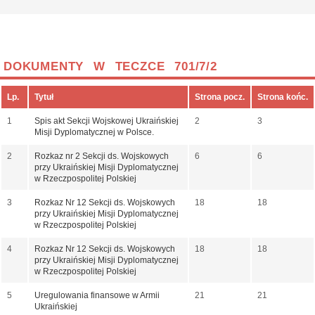
DOKUMENTY W TECZCE 701/7/2
Lp.
Tytuł
Strona pocz.
Strona końc.
1
Spis akt Sekcji Wojskowej Ukraińskiej
2
3
Misji Dyplomatycznej w Polsce.
2
Rozkaz nr 2 Sekcji ds. Wojskowych
6
6
przy Ukraińskiej Misji Dyplomatycznej
w Rzeczpospolitej Polskiej
3
Rozkaz Nr 12 Sekcji ds. Wojskowych
18
18
przy Ukraińskiej Misji Dyplomatycznej
w Rzeczpospolitej Polskiej
4
Rozkaz Nr 12 Sekcji ds. Wojskowych
18
18
przy Ukraińskiej Misji Dyplomatycznej
w Rzeczpospolitej Polskiej
5
Uregulowania finansowe w Armii
21
21
Ukraińskiej