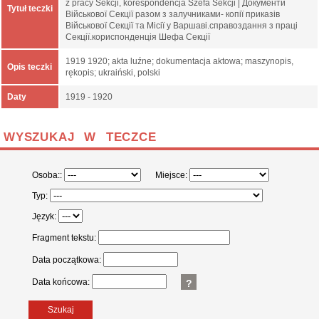
z pracy Sekcji, korespondencja Szefa Sekcji | Документи
Tytuł teczki
Військової Секції разом з залучниками- копії приказів
Військової Секції та Місії у Варшаві.справоздання з праці
Секції.кориспонденція Шефа Секції
1919 1920; akta luźne; dokumentacja aktowa; maszynopis,
Opis teczki
rękopis; ukraiński, polski
Daty
1919 - 1920
WYSZUKAJ W TECZCE
Osoba::
Miejsce:
Typ:
Język:
Fragment tekstu:
Data początkowa:
Data końcowa:
?
Szukaj