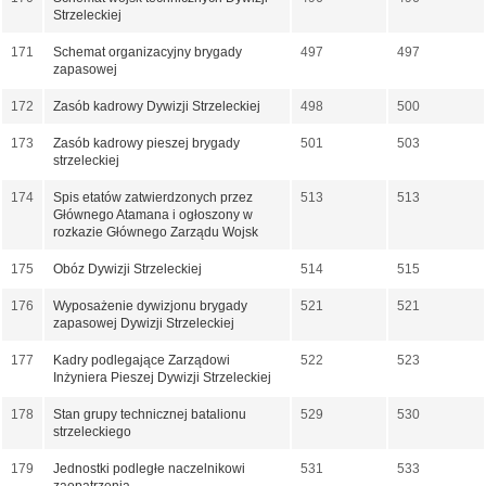
Strzeleckiej
171
Schemat organizacyjny brygady
497
497
zapasowej
172
Zasób kadrowy Dywizji Strzeleckiej
498
500
173
Zasób kadrowy pieszej brygady
501
503
strzeleckiej
174
Spis etatów zatwierdzonych przez
513
513
Głównego Atamana i ogłoszony w
rozkazie Głównego Zarządu Wojsk
175
Obóz Dywizji Strzeleckiej
514
515
176
Wyposażenie dywizjonu brygady
521
521
zapasowej Dywizji Strzeleckiej
177
Kadry podlegające Zarządowi
522
523
Inżyniera Pieszej Dywizji Strzeleckiej
178
Stan grupy technicznej batalionu
529
530
strzeleckiego
179
Jednostki podległe naczelnikowi
531
533