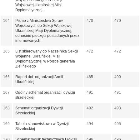
Wojska Polskiego do Sekcji
Wojskowej Ukraińskiej Misji
Dyplomatycznej.
164
Pismo z Ministerstwa Spraw
470
470
Wojskowych do Sekcji Wojskowej
Ukraińskiej Misji Dyplomatycznej,
odnośnie pieczęci posiadanych przez
internowanych.
165
List skierowany do Naczelnika Sekcji
472
472
Wojennej Ukraińskiej Misji
Dyplomatycznej w Polsce generała
Zielińskiego
166
Raport dot. organizacji Armii
485
490
Ukraińskiej
167
Ogólny schemat organizacji dywizji
491
491
strzeleckiej
168
Schemat organizacji Dywizji
492
493
Strzeleckiej
169
Tabela stanowiskowa w Dywizji
494
495
Strzeleckiej
170
Schemat wojsk technicznych Dywizji
496
496