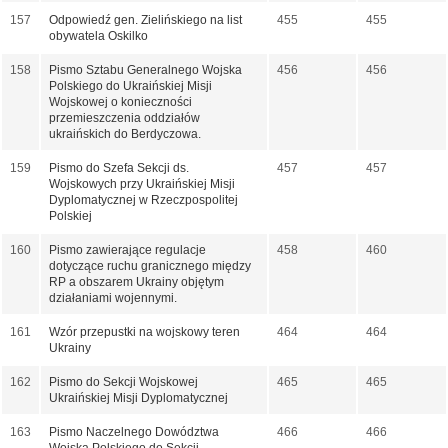
157
Odpowiedź gen. Zielińskiego na list
455
455
obywatela Oskilko
158
Pismo Sztabu Generalnego Wojska
456
456
Polskiego do Ukraińskiej Misji
Wojskowej o konieczności
przemieszczenia oddziałów
ukraińskich do Berdyczowa.
159
Pismo do Szefa Sekcji ds.
457
457
Wojskowych przy Ukraińskiej Misji
Dyplomatycznej w Rzeczpospolitej
Polskiej
160
Pismo zawierające regulacje
458
460
dotyczące ruchu granicznego między
RP a obszarem Ukrainy objętym
działaniami wojennymi.
161
Wzór przepustki na wojskowy teren
464
464
Ukrainy
162
Pismo do Sekcji Wojskowej
465
465
Ukraińskiej Misji Dyplomatycznej
163
Pismo Naczelnego Dowództwa
466
466