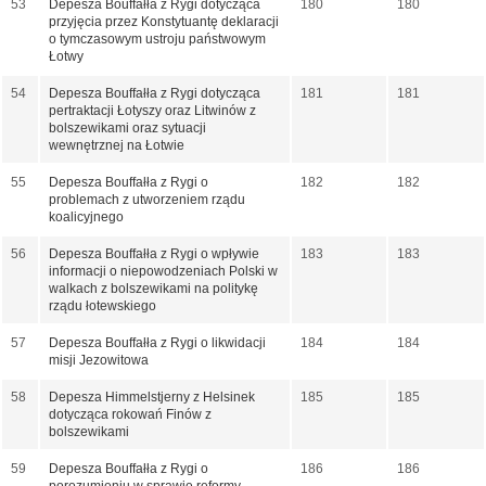
53
Depesza Bouffałła z Rygi dotycząca
180
180
przyjęcia przez Konstytuantę deklaracji
o tymczasowym ustroju państwowym
Łotwy
54
Depesza Bouffałła z Rygi dotycząca
181
181
pertraktacji Łotyszy oraz Litwinów z
bolszewikami oraz sytuacji
wewnętrznej na Łotwie
55
Depesza Bouffałła z Rygi o
182
182
problemach z utworzeniem rządu
koalicyjnego
56
Depesza Bouffałła z Rygi o wpływie
183
183
informacji o niepowodzeniach Polski w
walkach z bolszewikami na politykę
rządu łotewskiego
57
Depesza Bouffałła z Rygi o likwidacji
184
184
misji Jezowitowa
58
Depesza Himmelstjerny z Helsinek
185
185
dotycząca rokowań Finów z
bolszewikami
59
Depesza Bouffałła z Rygi o
186
186