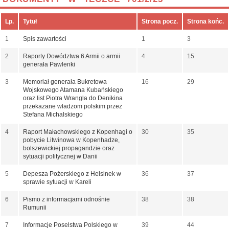
Lp.
Tytuł
Strona pocz.
Strona końc.
1
Spis zawartości
1
3
2
Raporty Dowództwa 6 Armii o armii
4
15
generała Pawlenki
3
Memoriał generała Bukretowa
16
29
Wojskowego Atamana Kubańskiego
oraz list Piotra Wrangla do Denikina
przekazane władzom polskim przez
Stefana Michalskiego
4
Raport Małachowskiego z Kopenhagi o
30
35
pobycie Litwinowa w Kopenhadze,
bolszewickiej propagandzie oraz
sytuacji politycznej w Danii
5
Depesza Pożerskiego z Helsinek w
36
37
sprawie sytuacji w Kareli
6
Pismo z informacjami odnośnie
38
38
Rumunii
7
Informacje Poselstwa Polskiego w
39
44