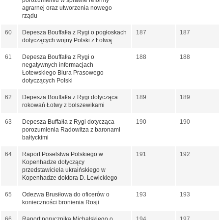
porozumieniu w sprawie reformy
agrarnej oraz utworzenia nowego
rządu
60
Depesza Bouffałła z Rygi o pogłoskach
187
187
dotyczących wojny Polski z Łotwą
61
Depesza Bouffałła z Rygi o
188
188
negatywnych informacjach
Łotewskiego Biura Prasowego
dotyczących Polski
62
Depesza Bouffałła z Rygi dotycząca
189
189
rokowań Łotwy z bolszewikami
63
Depesza Buffałła z Rygi dotycząca
190
190
porozumienia Radowitza z baronami
bałtyckimi
64
Raport Poselstwa Polskiego w
191
192
Kopenhadze dotyczący
przedstawiciela ukraińskiego w
Kopenhadze doktora D. Lewickiego
65
Odezwa Brusiłowa do oficerów o
193
193
konieczności bronienia Rosji
66
Raport porucznika Michalskiego o
194
197