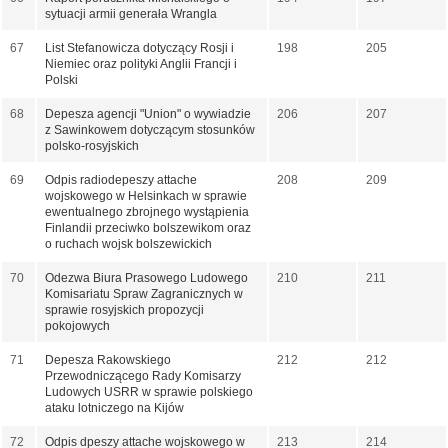
sytuacji armii generała Wrangla
67
List Stefanowicza dotyczący Rosji i
198
205
Niemiec oraz polityki Anglii Francji i
Polski
68
Depesza agencji "Union" o wywiadzie
206
207
z Sawinkowem dotyczącym stosunków
polsko-rosyjskich
69
Odpis radiodepeszy attache
208
209
wojskowego w Helsinkach w sprawie
ewentualnego zbrojnego wystąpienia
Finlandii przeciwko bolszewikom oraz
o ruchach wojsk bolszewickich
70
Odezwa Biura Prasowego Ludowego
210
211
Komisariatu Spraw Zagranicznych w
sprawie rosyjskich propozycji
pokojowych
71
Depesza Rakowskiego
212
212
Przewodniczącego Rady Komisarzy
Ludowych USRR w sprawie polskiego
ataku lotniczego na Kijów
72
Odpis dpeszy attache wojskowego w
213
214