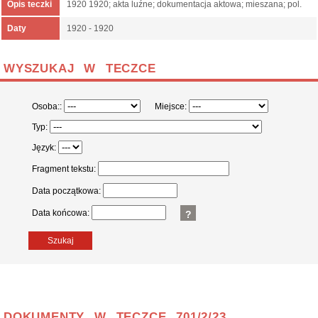
Opis teczki
1920 1920; akta luźne; dokumentacja aktowa; mieszana; pol.
Daty
1920 - 1920
WYSZUKAJ W TECZCE
Osoba::
Miejsce:
Typ:
Język:
Fragment tekstu:
Data początkowa:
Data końcowa:
?
Szukaj
DOKUMENTY W TECZCE 701/2/23