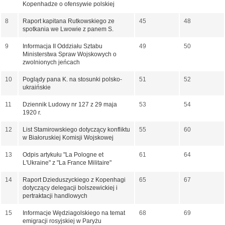
Kopenhadze o ofensywie polskiej
8
Raport kapitana Rutkowskiego ze
45
48
spotkania we Lwowie z panem S.
9
Informacja II Oddziału Sztabu
49
50
Ministerstwa Spraw Wojskowych o
zwolnionych jeńcach
10
Poglądy pana K. na stosunki polsko-
51
52
ukraińskie
11
Dziennik Ludowy nr 127 z 29 maja
53
54
1920 r.
12
List Stamirowskiego dotyczący konfliktu
55
60
w Białoruskiej Komisji Wojskowej
13
Odpis artykułu "La Pologne et
61
64
L'Ukraine" z "La France Militaire"
14
Raport Dzieduszyckiego z Kopenhagi
65
67
dotyczący delegacji bolszewickiej i
pertraktacji handlowych
15
Informacje Wędziagolskiego na temat
68
69
emigracji rosyjskiej w Paryżu