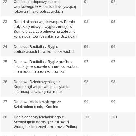
22
Odpis radiodepeszy attache
91
92
wojskowego w Helsinkach dotyczącej
rokowań fińsko-bolszewickich
23
Raport attache wojskowego w Bernie
93
95
dotyczący odczytu wygłoszonego w
Bernie przez Lebiediewa na zebraniu
koła studentów rosyjskich w Szwajcarii
24
Depesza Bouffałła z Rygi o
96
96
pertraktacjach litewsko-bolszewickich
25
Depesza Bouffałła z Rygi z prośbą o
97
97
instrukcje w sprawie stanowiska wobec
niemieckiego posła Radowitza
26
Depesza Dzieduszyckiego z
98
98
Kopenhagi w sprawie przesyłania
informacji o sytuacji na froncie
27
Depesza Michałowskiego ze
99
99
Sztokholmu o misji Krasina
28
Odpis depeszy Michalskiego z
100
101
Sewastopola dotyczącej rokowań
Wrangla z bolszewikami oraz z Petlurą