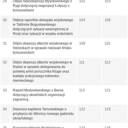
29
Odpis radiodepeszy Myszkowskiego z
102
103
Rygi dotyczącej negocjacji Łotyszy z
bolszewikami
30
Odpisy raportów delegata wojskowego
104
108
w Tallinnie Bogusławskiego
dotyczących sytuacji wewnętrznej w
Rosji oraz sytuacji w wojsku estońskim
31
Odpis depeszy attache wojskowego w
109
110
Helsinkach w sprawie rokowań fińsko-
bolszewickich
32
Odpis depeszy attache wojskowego w
111
112
Rydze w sprawie delegowania do
polskiej armii porucznika Kluge oraz
traktatu pokojowego łotewsko-
niemieckiego
33
Raport Modzelewskiego z Berna
113
121
dotyczący ukraińskich organizacji
zagranicą
34
Depesza kapitana Tarnowskiego o
122
123
przybyciu do Winnicy nowego gabinetu
ukraińskiego