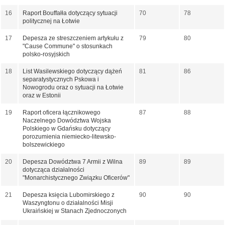
16
Raport Bouffałła dotyczący sytuacji
70
78
politycznej na Łotwie
17
Depesza ze streszczeniem artykułu z
79
80
"Cause Commune" o stosunkach
polsko-rosyjskich
18
List Wasilewskiego dotyczący dążeń
81
86
separatystycznych Pskowa i
Nowogrodu oraz o sytuacji na Łotwie
oraz w Estonii
19
Raport oficera łącznikowego
87
88
Naczelnego Dowództwa Wojska
Polskiego w Gdańsku dotyczący
porozumienia niemiecko-litewsko-
bolszewickiego
20
Depesza Dowództwa 7 Armii z Wilna
89
89
dotycząca działalności
"Monarchistycznego Związku Oficerów"
21
Depesza księcia Lubomirskiego z
90
90
Waszyngtonu o działalności Misji
Ukraińskiej w Stanach Zjednoczonych