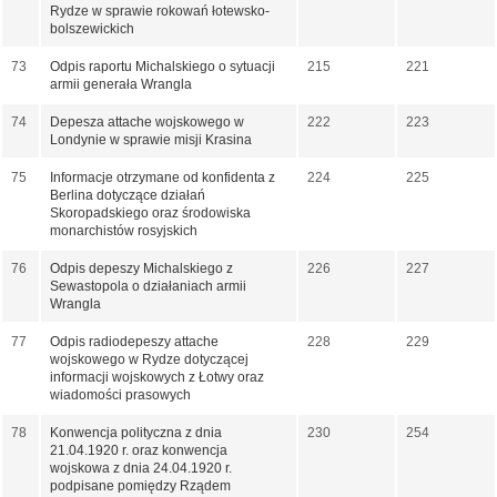
Rydze w sprawie rokowań łotewsko-
bolszewickich
73
Odpis raportu Michalskiego o sytuacji
215
221
armii generała Wrangla
74
Depesza attache wojskowego w
222
223
Londynie w sprawie misji Krasina
75
Informacje otrzymane od konfidenta z
224
225
Berlina dotyczące działań
Skoropadskiego oraz środowiska
monarchistów rosyjskich
76
Odpis depeszy Michalskiego z
226
227
Sewastopola o działaniach armii
Wrangla
77
Odpis radiodepeszy attache
228
229
wojskowego w Rydze dotyczącej
informacji wojskowych z Łotwy oraz
wiadomości prasowych
78
Konwencja polityczna z dnia
230
254
21.04.1920 r. oraz konwencja
wojskowa z dnia 24.04.1920 r.
podpisane pomiędzy Rządem