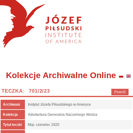
Kolekcje Archiwalne Online
TECZKA: 701/2/23
Powrót
Archiwum
Instytut Józefa Piłsudskiego w Ameryce
Kolekcja
Adiutantura Generalna Naczelnego Wodza
Tytuł teczki
Maj- czerwiec 1920