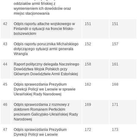
oddziałów armii fińskiej z
wymienieniem ich dowódców oraz
miejsc stacjonowania
42
Odpis raportu attache wojskowego w
151
151
Finlandii o sytuacji na froncie fińsko-
bolszewickim
43
Odpis raportu porucznika Michalskiego
152
157
dotyczącego sytuacji armii generała
Wrangla
44
Raport polityczny delegata Naczelnego
158
161
Dowództwa Wojsk Polskich przy
Głównym Dowództwie Armii Estońskiej
45
Odpis sprawozdania Prezydium
162
168
Dyrekcji Policji we Lwowie w sprawie
Ukraińskiej Rady Narodowej
46
Odpis sprawozdania z rozmowy z
169
171
doktorem Romanem Perfeckim
prezesem Galicyjsko-Ukraińskiej Rady
Narodowej
47
Odpis sprawozdania Prezydium
172
173
Dyrekcji Policji we Lwowie