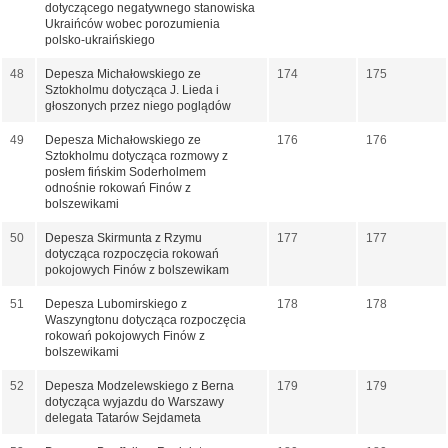
dotyczącego negatywnego stanowiska
Ukraińców wobec porozumienia
polsko-ukraińskiego
48
Depesza Michałowskiego ze
174
175
Sztokholmu dotycząca J. Lieda i
głoszonych przez niego poglądów
49
Depesza Michałowskiego ze
176
176
Sztokholmu dotycząca rozmowy z
posłem fińskim Soderholmem
odnośnie rokowań Finów z
bolszewikami
50
Depesza Skirmunta z Rzymu
177
177
dotycząca rozpoczęcia rokowań
pokojowych Finów z bolszewikam
51
Depesza Lubomirskiego z
178
178
Waszyngtonu dotycząca rozpoczęcia
rokowań pokojowych Finów z
bolszewikami
52
Depesza Modzelewskiego z Berna
179
179
dotycząca wyjazdu do Warszawy
delegata Tatarów Sejdameta