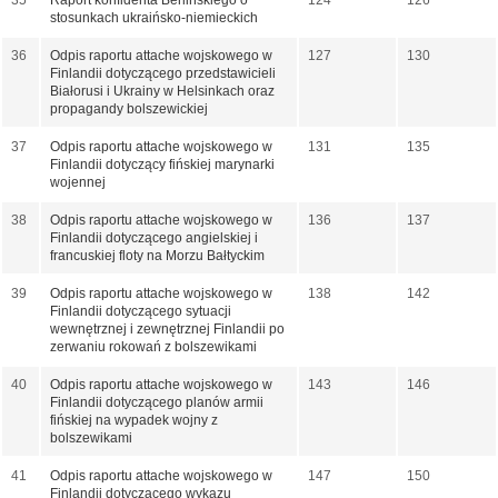
35
Raport konfidenta Berlińskiego o
124
126
stosunkach ukraińsko-niemieckich
36
Odpis raportu attache wojskowego w
127
130
Finlandii dotyczącego przedstawicieli
Białorusi i Ukrainy w Helsinkach oraz
propagandy bolszewickiej
37
Odpis raportu attache wojskowego w
131
135
Finlandii dotyczący fińskiej marynarki
wojennej
38
Odpis raportu attache wojskowego w
136
137
Finlandii dotyczącego angielskiej i
francuskiej floty na Morzu Bałtyckim
39
Odpis raportu attache wojskowego w
138
142
Finlandii dotyczącego sytuacji
wewnętrznej i zewnętrznej Finlandii po
zerwaniu rokowań z bolszewikami
40
Odpis raportu attache wojskowego w
143
146
Finlandii dotyczącego planów armii
fińskiej na wypadek wojny z
bolszewikami
41
Odpis raportu attache wojskowego w
147
150
Finlandii dotyczącego wykazu