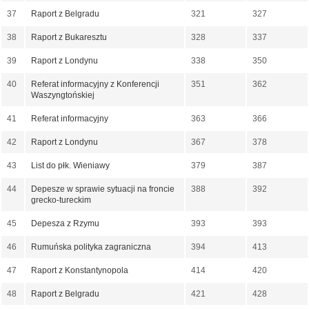
37
Raport z Belgradu
321
327
38
Raport z Bukaresztu
328
337
39
Raport z Londynu
338
350
40
Referat informacyjny z Konferencji
351
362
Waszyngtońskiej
41
Referat informacyjny
363
366
42
Raport z Londynu
367
378
43
List do płk. Wieniawy
379
387
44
Depesze w sprawie sytuacji na froncie
388
392
grecko-tureckim
45
Depesza z Rzymu
393
393
46
Rumuńska polityka zagraniczna
394
413
47
Raport z Konstantynopola
414
420
48
Raport z Belgradu
421
428