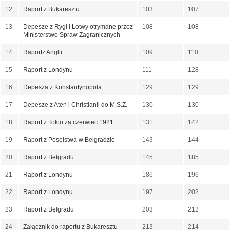
12
Raport z Bukaresztu
103
107
13
Depesze z Rygi i Łotwy otrymane przez
108
108
Ministerstwo Spraw Zagranicznych
14
Raportz Anglii
109
110
15
Raport z Londynu
111
128
16
Depesza z Konstantynopola
129
129
17
Depesze z Aten i Christianii do M.S.Z.
130
130
18
Raport z Tokio za czerwiec 1921
131
142
19
Raport z Poselstwa w Belgradzie
143
144
20
Raport z Belgradu
145
185
21
Raport z Londynu
186
196
22
Raport z Londynu
197
202
23
Raport z Belgradu
203
212
24
Załącznik do raportu z Bukaresztu
213
214