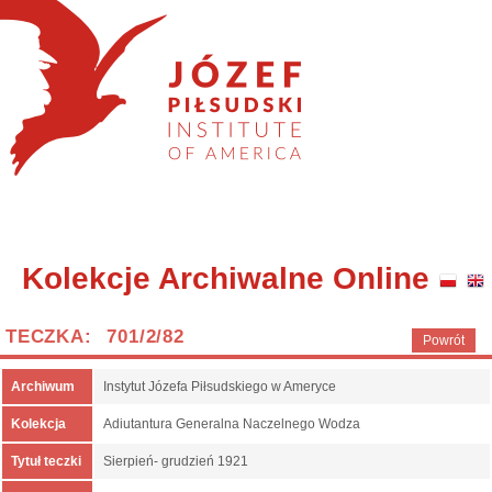
Kolekcje Archiwalne Online
TECZKA: 701/2/82
Powrót
Archiwum
Instytut Józefa Piłsudskiego w Ameryce
Kolekcja
Adiutantura Generalna Naczelnego Wodza
Tytuł teczki
Sierpień- grudzień 1921