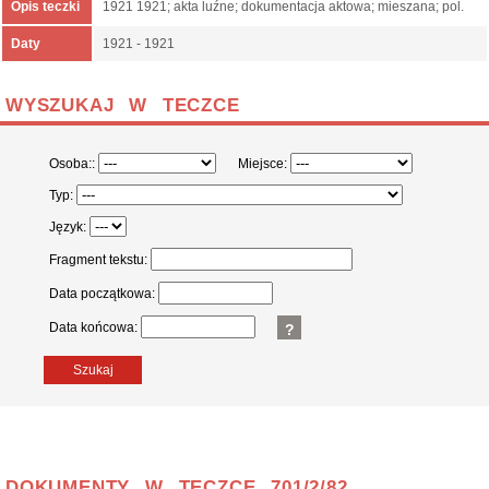
Opis teczki
1921 1921; akta luźne; dokumentacja aktowa; mieszana; pol.
Daty
1921 - 1921
WYSZUKAJ W TECZCE
Osoba::
Miejsce:
Typ:
Język:
Fragment tekstu:
Data początkowa:
Data końcowa:
?
Szukaj
DOKUMENTY W TECZCE 701/2/82