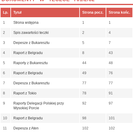
Lp.
Tytuł
Strona pocz.
Strona końc.
1
Strona wstępna
1
1
2
Spis zawartości teczki
2
4
3
Depesze z Bukaresztu
5
7
4
Raport z Belgradu
8
43
5
Raporty z Bukaresztu
44
48
6
Raport z Belgradu
49
76
7
Depesza z Bukaresztu
77
77
8
Raport z Tokio
78
91
9
Raporty Delegacji Polskiej przy
92
97
Wysokiej Porcie
10
Raport z Belgradu
98
101
11
Depesza z Aten
102
102