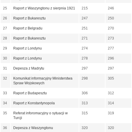
25
Raport z Waszyngtonu z sierpnia 1921
215
246
26
Raport z Bukaresztu
247
250
27
Raport z Belgradu
251
270
28
Raport z Bukaresztu
271
273
29
Raport z Londynu
274
277
30
Raport z Londynu
278
296
31
Depesza z Madrytu
297
297
32
Komunikat informacyjny Ministerstwa
298
305
Spraw Wojskowych
33
Raport z Budapesztu
306
312
34
Raport z Konstantynopola
313
314
35
Referat inforomacyjny o sytuacji w
315
319
Turcji
36
Depesza z Waszyngtonu
320
320