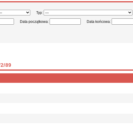
Typ:
Data początkowa:
Data końcowa:
2/89