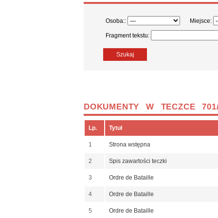
Osoba::
Miejsce:
Fragment tekstu:
Szukaj
DOKUMENTY W TECZCE 701/
Lp.
Tytuł
1
Strona wstępna
2
Spis zawartości teczki
3
Ordre de Bataille
4
Ordre de Bataille
5
Ordre de Bataille