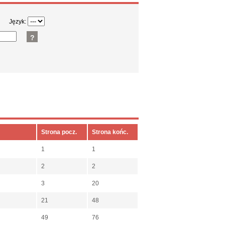
Język:
?
Strona pocz.
Strona końc.
1
1
2
2
3
20
21
48
49
76