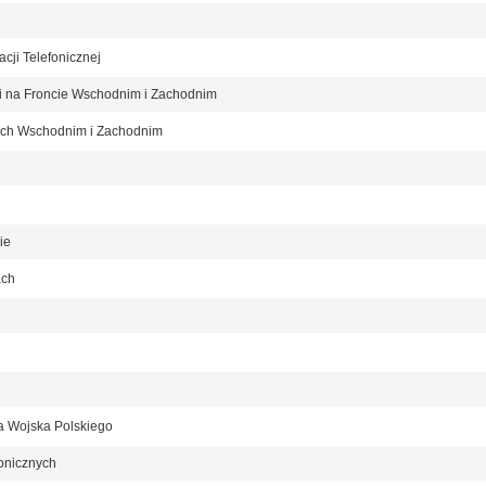
acji Telefonicznej
ci na Froncie Wschodnim i Zachodnim
tach Wschodnim i Zachodnim
ie
ach
a Wojska Polskiego
fonicznych