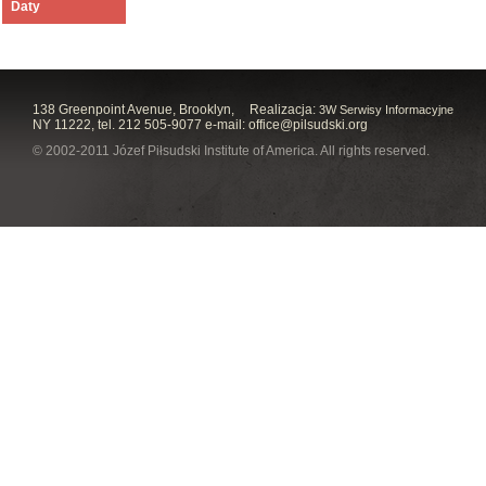
Daty
138 Greenpoint Avenue, Brooklyn,
Realizacja:
3W Serwisy Informacyjne
NY 11222, tel. 212 505-9077 e-mail:
office@pilsudski.org
© 2002-2011 Józef Piłsudski Institute of America. All rights reserved.